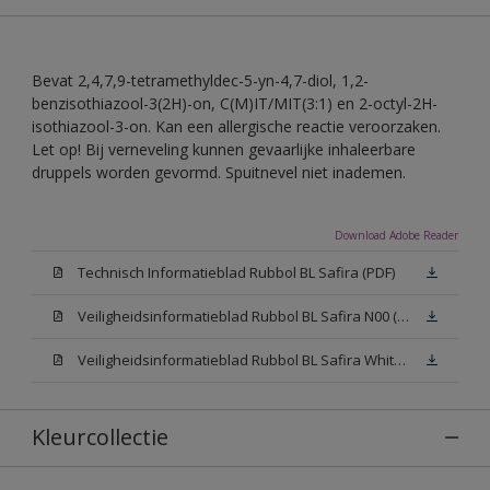
Bevat 2,4,7,9-tetramethyldec-5-yn-4,7-diol, 1,2-
benzisothiazool-3(2H)-on, C(M)IT/MIT(3:1) en 2-octyl-2H-
isothiazool-3-on. Kan een allergische reactie veroorzaken.
Let op! Bij verneveling kunnen gevaarlijke inhaleerbare
druppels worden gevormd. Spuitnevel niet inademen.
Download Adobe Reader
Technisch Informatieblad Rubbol BL Safira (PDF)
Veiligheidsinformatieblad Rubbol BL Safira N00 (MSDS)
Veiligheidsinformatieblad Rubbol BL Safira White W05 (MSDS)
Kleurcollectie