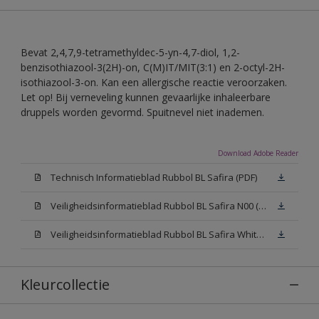
Bevat 2,4,7,9-tetramethyldec-5-yn-4,7-diol, 1,2-
benzisothiazool-3(2H)-on, C(M)IT/MIT(3:1) en 2-octyl-2H-
isothiazool-3-on. Kan een allergische reactie veroorzaken.
Let op! Bij verneveling kunnen gevaarlijke inhaleerbare
druppels worden gevormd. Spuitnevel niet inademen.
Download Adobe Reader
Technisch Informatieblad Rubbol BL Safira (PDF)
Veiligheidsinformatieblad Rubbol BL Safira N00 (MSDS)
Veiligheidsinformatieblad Rubbol BL Safira White W05 (MSDS)
Kleurcollectie