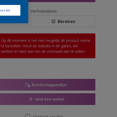
ect All
antal
Verfcalculator
Bereken
Op dit moment is het niet mogelijk dit product online
te bestellen. Houd de website in de gaten, we
werken er hard aan om de voorraad aan te vullen.
Boodschappenlijst
Vind een winkel
Voeg toe aan klus