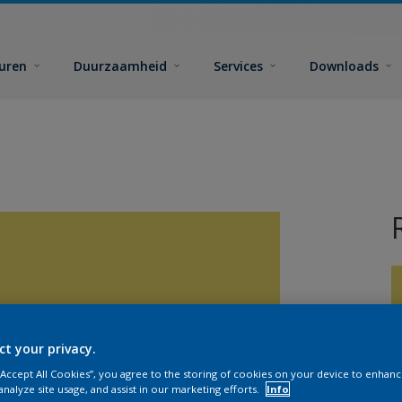
euren
Duurzaamheid
Services
Downloads
ct your privacy.
G
 “Accept All Cookies”, you agree to the storing of cookies on your device to enhanc
analyze site usage, and assist in our marketing efforts.
Info