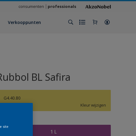
consumenten
professionals
Verkooppunten
Rubbol BL Safira
G4.40.80
Kleur wijzigen
rootte
e site
1 L