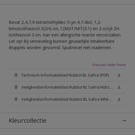
Bevat 2,4,7,9-tetramethyldec-5-yn-4,7-diol, 1,2-
benzisothiazool-3(2H)-on, C(M)IT/MIT(3:1) en 2-octyl-2H-
isothiazool-3-on. Kan een allergische reactie veroorzaken.
Let op! Bij verneveling kunnen gevaarlijke inhaleerbare
druppels worden gevormd. Spuitnevel niet inademen.
Download Adobe Reader
Technisch Informatieblad Rubbol BL Safira (PDF)
Veiligheidsinformatieblad Rubbol BL Safira N00 (MSDS)
Veiligheidsinformatieblad Rubbol BL Safira White W05 (MSDS)
Kleurcollectie