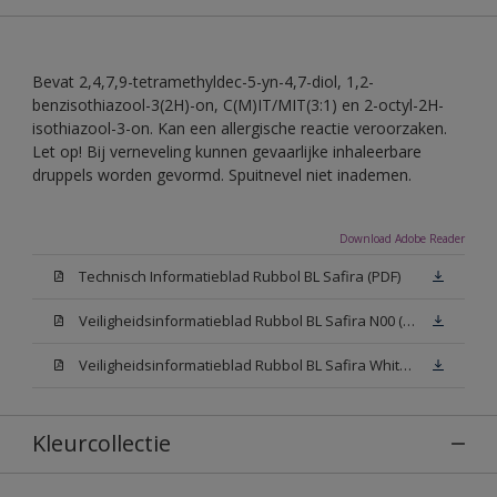
Bevat 2,4,7,9-tetramethyldec-5-yn-4,7-diol, 1,2-
benzisothiazool-3(2H)-on, C(M)IT/MIT(3:1) en 2-octyl-2H-
isothiazool-3-on. Kan een allergische reactie veroorzaken.
Let op! Bij verneveling kunnen gevaarlijke inhaleerbare
druppels worden gevormd. Spuitnevel niet inademen.
Download Adobe Reader
Technisch Informatieblad Rubbol BL Safira (PDF)
Veiligheidsinformatieblad Rubbol BL Safira N00 (MSDS)
Veiligheidsinformatieblad Rubbol BL Safira White W05 (MSDS)
Kleurcollectie