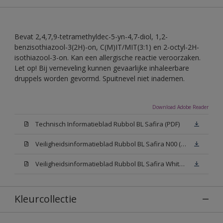
Bevat 2,4,7,9-tetramethyldec-5-yn-4,7-diol, 1,2-
benzisothiazool-3(2H)-on, C(M)IT/MIT(3:1) en 2-octyl-2H-
isothiazool-3-on. Kan een allergische reactie veroorzaken.
Let op! Bij verneveling kunnen gevaarlijke inhaleerbare
druppels worden gevormd. Spuitnevel niet inademen.
Download Adobe Reader
Technisch Informatieblad Rubbol BL Safira (PDF)
Veiligheidsinformatieblad Rubbol BL Safira N00 (MSDS)
Veiligheidsinformatieblad Rubbol BL Safira White W05 (MSDS)
Kleurcollectie