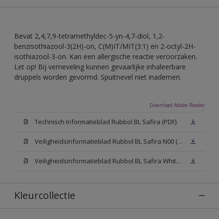
Bevat 2,4,7,9-tetramethyldec-5-yn-4,7-diol, 1,2-
benzisothiazool-3(2H)-on, C(M)IT/MIT(3:1) en 2-octyl-2H-
isothiazool-3-on. Kan een allergische reactie veroorzaken.
Let op! Bij verneveling kunnen gevaarlijke inhaleerbare
druppels worden gevormd. Spuitnevel niet inademen.
Download Adobe Reader
Technisch Informatieblad Rubbol BL Safira (PDF)
Veiligheidsinformatieblad Rubbol BL Safira N00 (MSDS)
Veiligheidsinformatieblad Rubbol BL Safira White W05 (MSDS)
Kleurcollectie