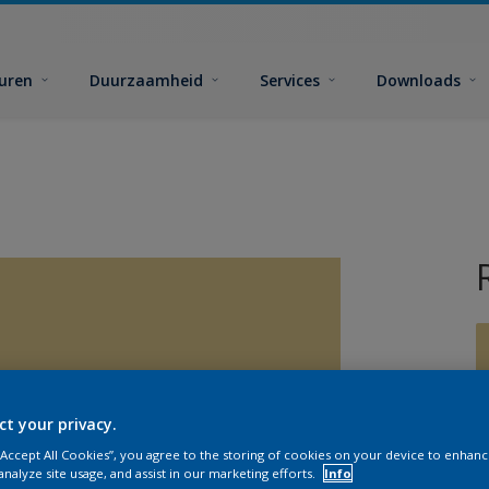
euren
Duurzaamheid
Services
Downloads
ct your privacy.
G
 “Accept All Cookies”, you agree to the storing of cookies on your device to enhanc
analyze site usage, and assist in our marketing efforts.
Info