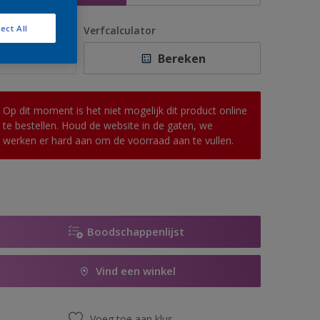
ect All
antal
Verfcalculator
Bereken
Op dit moment is het niet mogelijk dit product online
te bestellen. Houd de website in de gaten, we
werken er hard aan om de voorraad aan te vullen.
Boodschappenlijst
Vind een winkel
Voeg toe aan klus