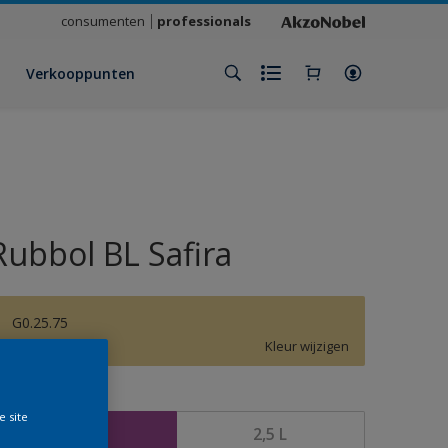
consumenten
professionals
Verkooppunten
Rubbol BL Safira
G0.25.75
Kleur wijzigen
rootte
e site
1 L
2,5 L