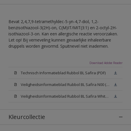
Bevat 2,4,7,9-tetramethyldec-5-yn-4,7-diol, 1,2-
benzisothiazool-3(2H)-on, C(M)IT/MIT(3:1) en 2-octyl-2H-
isothiazool-3-on. Kan een allergische reactie veroorzaken.
Let op! Bij verneveling kunnen gevaarlijke inhaleerbare
druppels worden gevormd. Spuitnevel niet inademen.
Download Adobe Reader
Technisch Informatieblad Rubbol BL Safira (PDF)
Veiligheidsinformatieblad Rubbol BL Safira N00 (MSDS)
Veiligheidsinformatieblad Rubbol BL Safira White W05 (MSDS)
Kleurcollectie