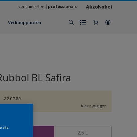
consumenten
professionals
Verkooppunten
Rubbol BL Safira
G2.07.89
Kleur wijzigen
rootte
e site
1 L
2,5 L