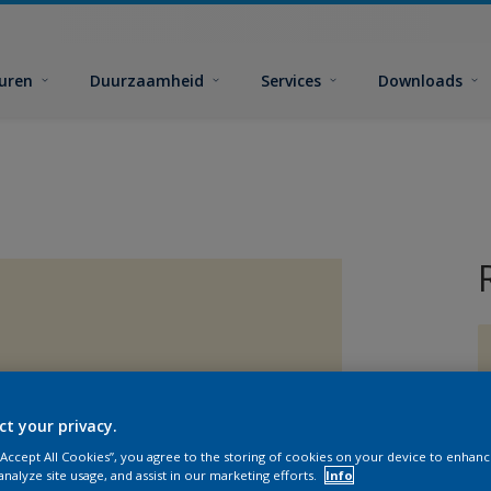
euren
Duurzaamheid
Services
Downloads
ct your privacy.
G
 “Accept All Cookies”, you agree to the storing of cookies on your device to enhanc
analyze site usage, and assist in our marketing efforts.
Info