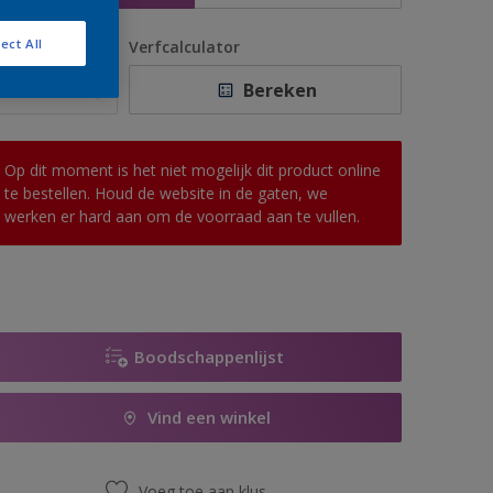
ect All
antal
Verfcalculator
Bereken
Op dit moment is het niet mogelijk dit product online
te bestellen. Houd de website in de gaten, we
werken er hard aan om de voorraad aan te vullen.
Boodschappenlijst
Vind een winkel
Voeg toe aan klus