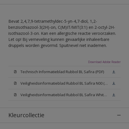
Bevat 2,4,7,9-tetramethyldec-5-yn-4,7-diol, 1,2-
benzisothiazool-3(2H)-on, C(M)IT/MIT(3:1) en 2-octyl-2H-
isothiazool-3-on. Kan een allergische reactie veroorzaken.
Let op! Bij verneveling kunnen gevaarlijke inhaleerbare
druppels worden gevormd. Spuitnevel niet inademen.
Download Adobe Reader
Technisch Informatieblad Rubbol BL Safira (PDF)
Veiligheidsinformatieblad Rubbol BL Safira N00 (MSDS)
Veiligheidsinformatieblad Rubbol BL Safira White W05 (MSDS)
Kleurcollectie