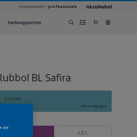
consumenten
professionals
Verkooppunten
Rubbol BL Safira
Q4.24.63
Kleur wijzigen
rootte
e site
1 L
2,5 L