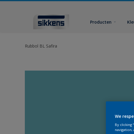
Producten
Kl
Rubbol BL Safira
We respe
By clicking
navigation, 