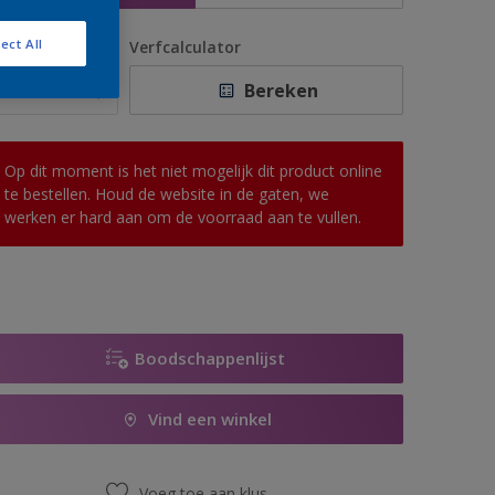
ect All
antal
Verfcalculator
Bereken
Op dit moment is het niet mogelijk dit product online
te bestellen. Houd de website in de gaten, we
werken er hard aan om de voorraad aan te vullen.
Boodschappenlijst
Vind een winkel
Voeg toe aan klus