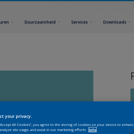
euren
Duurzaamheid
Services
Downloads
ct your privacy.
G
 “Accept All Cookies”, you agree to the storing of cookies on your device to enhanc
analyze site usage, and assist in our marketing efforts.
Info