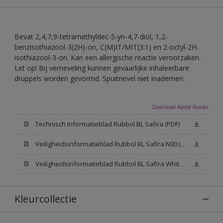
Bevat 2,4,7,9-tetramethyldec-5-yn-4,7-diol, 1,2-
benzisothiazool-3(2H)-on, C(M)IT/MIT(3:1) en 2-octyl-2H-
isothiazool-3-on. Kan een allergische reactie veroorzaken.
Let op! Bij verneveling kunnen gevaarlijke inhaleerbare
druppels worden gevormd. Spuitnevel niet inademen.
Download Adobe Reader
Technisch Informatieblad Rubbol BL Safira (PDF)
Veiligheidsinformatieblad Rubbol BL Safira N00 (MSDS)
Veiligheidsinformatieblad Rubbol BL Safira White W05 (MSDS)
Kleurcollectie