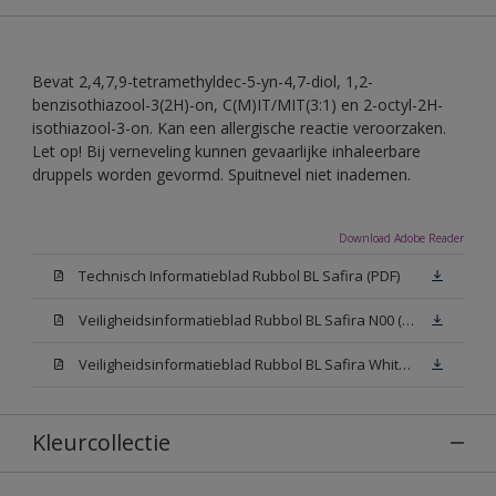
Bevat 2,4,7,9-tetramethyldec-5-yn-4,7-diol, 1,2-
benzisothiazool-3(2H)-on, C(M)IT/MIT(3:1) en 2-octyl-2H-
isothiazool-3-on. Kan een allergische reactie veroorzaken.
Let op! Bij verneveling kunnen gevaarlijke inhaleerbare
druppels worden gevormd. Spuitnevel niet inademen.
Download Adobe Reader
Technisch Informatieblad Rubbol BL Safira (PDF)
Veiligheidsinformatieblad Rubbol BL Safira N00 (MSDS)
Veiligheidsinformatieblad Rubbol BL Safira White W05 (MSDS)
Kleurcollectie