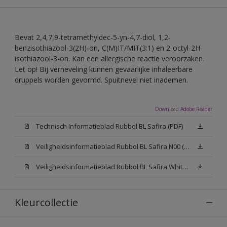
Bevat 2,4,7,9-tetramethyldec-5-yn-4,7-diol, 1,2-
benzisothiazool-3(2H)-on, C(M)IT/MIT(3:1) en 2-octyl-2H-
isothiazool-3-on. Kan een allergische reactie veroorzaken.
Let op! Bij verneveling kunnen gevaarlijke inhaleerbare
druppels worden gevormd. Spuitnevel niet inademen.
Download Adobe Reader
Technisch Informatieblad Rubbol BL Safira (PDF)
Veiligheidsinformatieblad Rubbol BL Safira N00 (MSDS)
Veiligheidsinformatieblad Rubbol BL Safira White W05 (MSDS)
Kleurcollectie