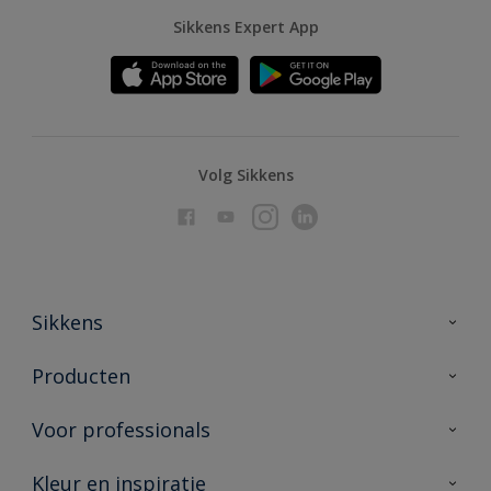
Sikkens Expert App
Volg Sikkens
Sikkens
Over Sikkens
Producten
AkzoNobel
Producten voor binnen
Voor professionals
Duurzaamheid
Producten voor buiten
Veelgestelde vragen
Advies & service
Kleur en inspiratie
Vind je verkooppunt