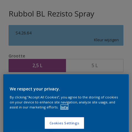
Rubbol BL Rezisto Spray
S4.26.64
Kleur wijzigen
Grootte
2,5 L
5 L
Aantal
Verfcalculator
We respect your privacy.
Bereken
By clicking “Accept All Cookies”, you agree to the storing of cookies
on your device to enhance site navigation, analyze site usage, and
assist in our marketing efforts.
Info
Op dit moment is het niet mogelijk dit product online
te bestellen. Houd de website in de gaten, we werken
Cookies Settings
er hard aan om de voorraad aan te vullen.