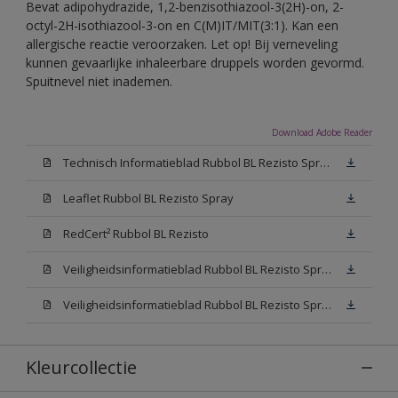
Bevat adipohydrazide, 1,2-benzisothiazool-3(2H)-on, 2-
octyl-2H-isothiazool-3-on en C(M)IT/MIT(3:1). Kan een
allergische reactie veroorzaken. Let op! Bij verneveling
kunnen gevaarlijke inhaleerbare druppels worden gevormd.
Spuitnevel niet inademen.
Download Adobe Reader
Technisch Informatieblad Rubbol BL Rezisto Spray (PDF)
Leaflet Rubbol BL Rezisto Spray
RedCert² Rubbol BL Rezisto
Veiligheidsinformatieblad Rubbol BL Rezisto Spray W05 (MSDS)
Veiligheidsinformatieblad Rubbol BL Rezisto Spray N00 (MSDS)
Kleurcollectie