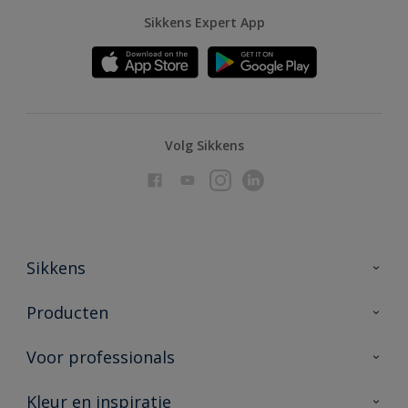
Sikkens Expert App
Volg Sikkens
Sikkens
Over Sikkens
Producten
AkzoNobel
Producten voor binnen
Voor professionals
Duurzaamheid
Producten voor buiten
Veelgestelde vragen
Advies & service
Kleur en inspiratie
Vind je verkooppunt