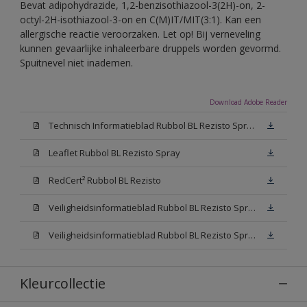
Bevat adipohydrazide, 1,2-benzisothiazool-3(2H)-on, 2-
octyl-2H-isothiazool-3-on en C(M)IT/MIT(3:1). Kan een
allergische reactie veroorzaken. Let op! Bij verneveling
kunnen gevaarlijke inhaleerbare druppels worden gevormd.
Spuitnevel niet inademen.
Download Adobe Reader
Technisch Informatieblad Rubbol BL Rezisto Spray (PDF)
Leaflet Rubbol BL Rezisto Spray
RedCert² Rubbol BL Rezisto
Veiligheidsinformatieblad Rubbol BL Rezisto Spray W05 (MSDS)
Veiligheidsinformatieblad Rubbol BL Rezisto Spray N00 (MSDS)
Kleurcollectie