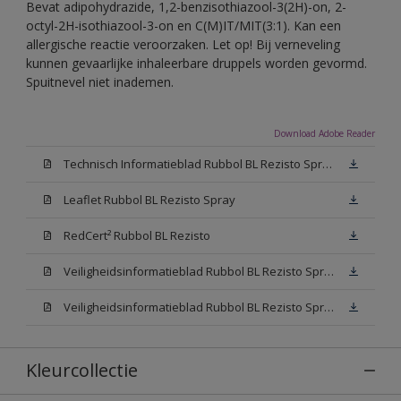
Bevat adipohydrazide, 1,2-benzisothiazool-3(2H)-on, 2-
octyl-2H-isothiazool-3-on en C(M)IT/MIT(3:1). Kan een
allergische reactie veroorzaken. Let op! Bij verneveling
kunnen gevaarlijke inhaleerbare druppels worden gevormd.
Spuitnevel niet inademen.
Download Adobe Reader
Technisch Informatieblad Rubbol BL Rezisto Spray (PDF)
Leaflet Rubbol BL Rezisto Spray
RedCert² Rubbol BL Rezisto
Veiligheidsinformatieblad Rubbol BL Rezisto Spray W05 (MSDS)
Veiligheidsinformatieblad Rubbol BL Rezisto Spray N00 (MSDS)
Kleurcollectie