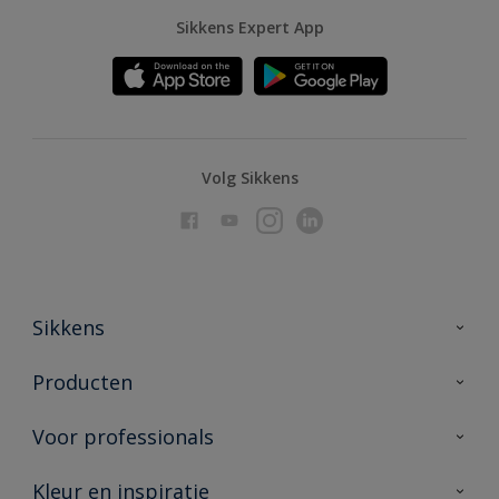
Sikkens Expert App
Volg Sikkens
Sikkens
Over Sikkens
Producten
AkzoNobel
Producten voor binnen
Voor professionals
Duurzaamheid
Producten voor buiten
Veelgestelde vragen
Advies & service
Kleur en inspiratie
Vind je verkooppunt