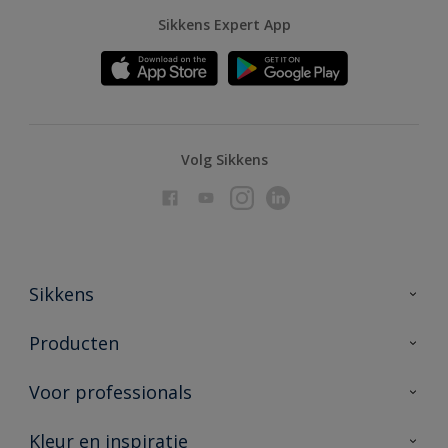
Sikkens Expert App
Volg Sikkens
Sikkens
Over Sikkens
Producten
AkzoNobel
Producten voor binnen
Voor professionals
Duurzaamheid
Producten voor buiten
Veelgestelde vragen
Advies & service
Kleur en inspiratie
Vind je verkooppunt