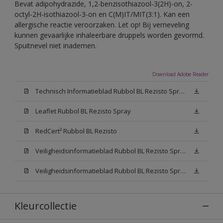
Bevat adipohydrazide, 1,2-benzisothiazool-3(2H)-on, 2-
octyl-2H-isothiazool-3-on en C(M)IT/MIT(3:1). Kan een
allergische reactie veroorzaken. Let op! Bij verneveling
kunnen gevaarlijke inhaleerbare druppels worden gevormd.
Spuitnevel niet inademen.
Download Adobe Reader
Technisch Informatieblad Rubbol BL Rezisto Spray (PDF)
Leaflet Rubbol BL Rezisto Spray
RedCert² Rubbol BL Rezisto
Veiligheidsinformatieblad Rubbol BL Rezisto Spray W05 (MSDS)
Veiligheidsinformatieblad Rubbol BL Rezisto Spray N00 (MSDS)
Kleurcollectie