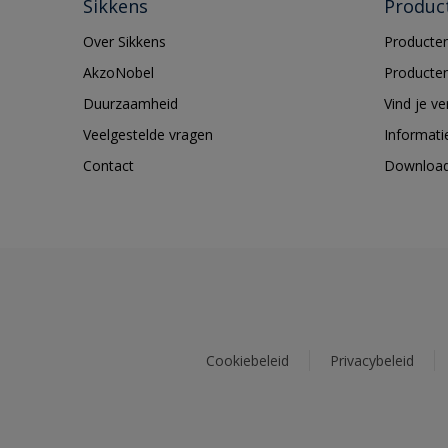
Sikkens
Produc
Over Sikkens
Producten
AkzoNobel
Producten
Duurzaamheid
Vind je v
Veelgestelde vragen
Informati
Contact
Downloa
Cookiebeleid
Privacybeleid