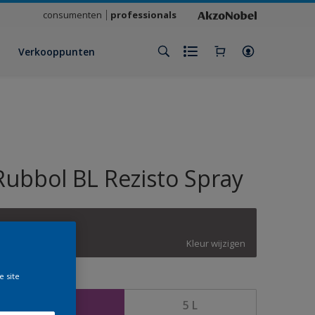
consumenten
professionals
Verkooppunten
Rubbol BL Rezisto Spray
Dark Tulip
Kleur wijzigen
e site
rootte
2,5 L
5 L