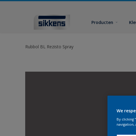
Producten
Kl
Rubbol BL Rezisto Spray
We respe
By clicking
navigation, 