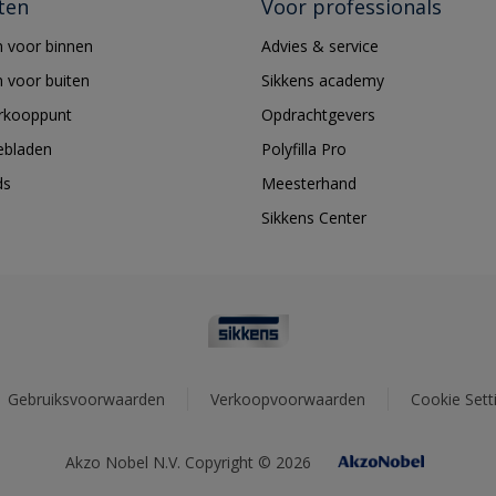
ten
Voor professionals
 voor binnen
Advies & service
 voor buiten
Sikkens academy
erkooppunt
Opdrachtgevers
ebladen
Polyfilla Pro
ds
Meesterhand
Sikkens Center
Gebruiksvoorwaarden
Verkoopvoorwaarden
Cookie Sett
Akzo Nobel N.V. Copyright © 2026