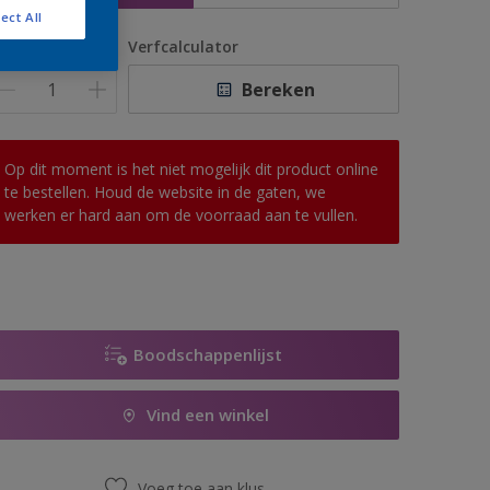
ect All
antal
Verfcalculator
Bereken
Op dit moment is het niet mogelijk dit product online
te bestellen. Houd de website in de gaten, we
werken er hard aan om de voorraad aan te vullen.
Boodschappenlijst
Vind een winkel
Voeg toe aan klus