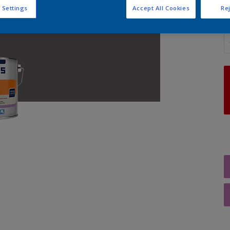
 Settings
Accept All Cookies
Rej
A