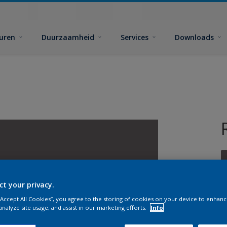
euren
Duurzaamheid
Services
Downloads
ct your privacy.
 “Accept All Cookies”, you agree to the storing of cookies on your device to enhanc
G
analyze site usage, and assist in our marketing efforts.
Info