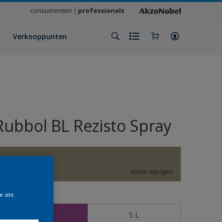
consumenten
professionals
Verkooppunten
Rubbol BL Rezisto Spray
Grungy Roots
Kleur wijzigen
e site
rootte
2,5 L
5 L