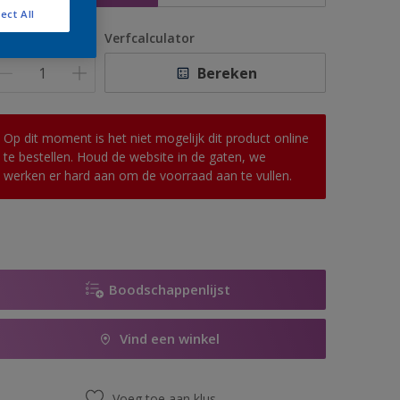
ect All
antal
Verfcalculator
Bereken
Op dit moment is het niet mogelijk dit product online
te bestellen. Houd de website in de gaten, we
werken er hard aan om de voorraad aan te vullen.
Boodschappenlijst
Vind een winkel
Voeg toe aan klus