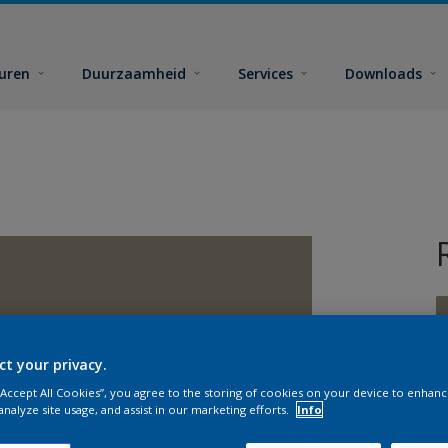
euren
Duurzaamheid
Services
Downloads
ct your privacy.
 “Accept All Cookies”, you agree to the storing of cookies on your device to enhanc
G
analyze site usage, and assist in our marketing efforts.
Info