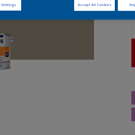
 Settings
Accept All Cookies
Rej
A