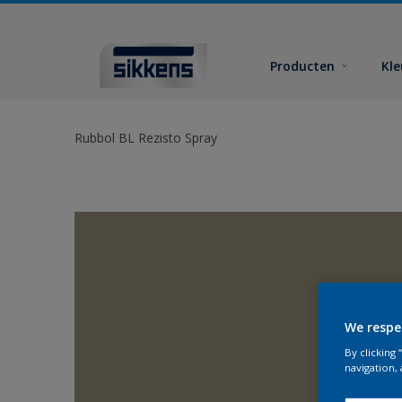
Producten
Kl
Rubbol BL Rezisto Spray
We respe
By clicking
navigation, 