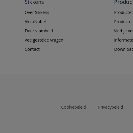
Sikkens
Produc
Over Sikkens
Producten
AkzoNobel
Producten
Duurzaamheid
Vind je v
Veelgestelde vragen
Informati
Contact
Downloa
Cookiebeleid
Privacybeleid