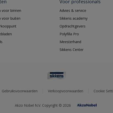
ten
Voor professionals
 voor binnen
Advies & service
 voor buiten
Sikkens academy
erkooppunt
Opdrachtgevers
ebladen
Polyfilla Pro
ds
Meesterhand
Sikkens Center
Gebruiksvoorwaarden
Verkoopvoorwaarden
Cookie Sett
Akzo Nobel N.V. Copyright © 2026