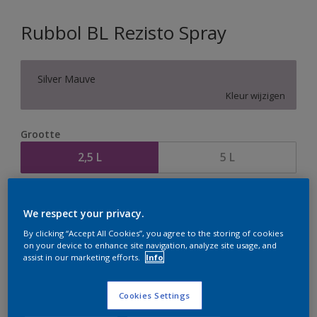
Rubbol BL Rezisto Spray
Silver Mauve
Kleur wijzigen
Grootte
2,5 L
5 L
Aantal
Verfcalculator
We respect your privacy.
Bereken
By clicking “Accept All Cookies”, you agree to the storing of cookies
on your device to enhance site navigation, analyze site usage, and
assist in our marketing efforts.
Info
Op dit moment is het niet mogelijk dit product online
te bestellen. Houd de website in de gaten, we werken
Cookies Settings
er hard aan om de voorraad aan te vullen.