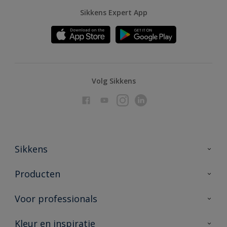
Sikkens Expert App
Volg Sikkens
Sikkens
Over Sikkens
Producten
AkzoNobel
Producten voor binnen
Voor professionals
Duurzaamheid
Producten voor buiten
Veelgestelde vragen
Advies & service
Kleur en inspiratie
Vind je verkooppunt