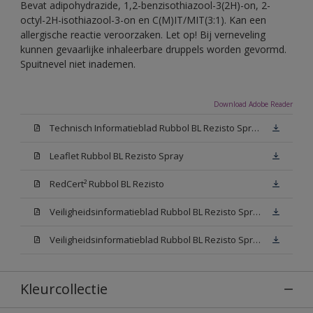
Bevat adipohydrazide, 1,2-benzisothiazool-3(2H)-on, 2-
octyl-2H-isothiazool-3-on en C(M)IT/MIT(3:1). Kan een
allergische reactie veroorzaken. Let op! Bij verneveling
kunnen gevaarlijke inhaleerbare druppels worden gevormd.
Spuitnevel niet inademen.
Download Adobe Reader
Technisch Informatieblad Rubbol BL Rezisto Spray (PDF)
Leaflet Rubbol BL Rezisto Spray
RedCert² Rubbol BL Rezisto
Veiligheidsinformatieblad Rubbol BL Rezisto Spray W05 (MSDS)
Veiligheidsinformatieblad Rubbol BL Rezisto Spray N00 (MSDS)
Kleurcollectie