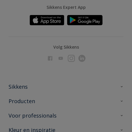
Sikkens Expert App
Volg Sikkens
Sikkens
Over Sikkens
Producten
AkzoNobel
Producten voor binnen
Voor professionals
Duurzaamheid
Producten voor buiten
Veelgestelde vragen
Advies & service
Kleur en inspiratie
Vind je verkooppunt