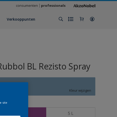
consumenten
professionals
Verkooppunten
Rubbol BL Rezisto Spray
S7.19.59
Kleur wijzigen
e site
rootte
2,5 L
5 L