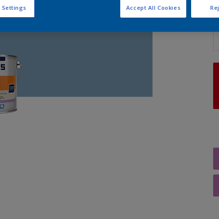
 Settings
Accept All Cookies
Rej
A