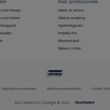
ten
Voor professionals
 voor binnen
Advies & service
 voor buiten
Sikkens academy
erkooppunt
Opdrachtgevers
ebladen
Polyfilla Pro
ds
Meesterhand
Sikkens Center
Gebruiksvoorwaarden
Verkoopvoorwaarden
Cookie Sett
Akzo Nobel N.V. Copyright © 2026