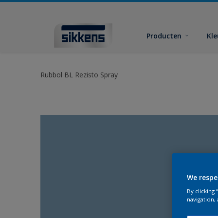
Producten
Kl
Rubbol BL Rezisto Spray
We respe
By clicking
navigation, 