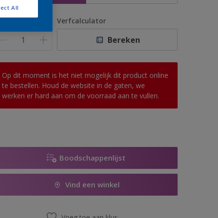
ect All
antal
Verfcalculator
Bereken
Op dit moment is het niet mogelijk dit product online
te bestellen. Houd de website in de gaten, we
werken er hard aan om de voorraad aan te vullen.
Boodschappenlijst
Vind een winkel
Voeg toe aan klus