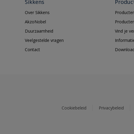
Sikkens
Produc
Over Sikkens
Producten
AkzoNobel
Producten
Duurzaamheid
Vind je v
Veelgestelde vragen
Informati
Contact
Downloa
Cookiebeleid
Privacybeleid