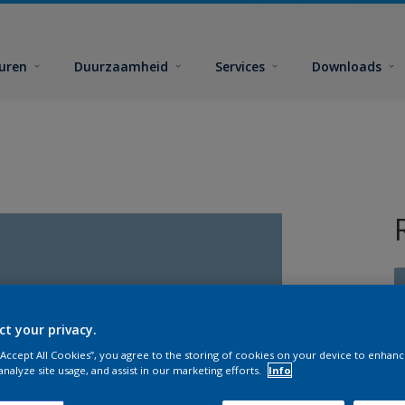
euren
Duurzaamheid
Services
Downloads
ct your privacy.
 “Accept All Cookies”, you agree to the storing of cookies on your device to enhanc
G
analyze site usage, and assist in our marketing efforts.
Info