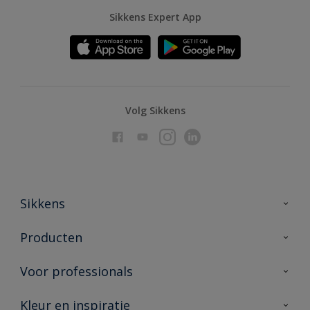
Sikkens Expert App
Volg Sikkens
Sikkens
Over Sikkens
Producten
AkzoNobel
Producten voor binnen
Voor professionals
Duurzaamheid
Producten voor buiten
Veelgestelde vragen
Advies & service
Kleur en inspiratie
Vind je verkooppunt