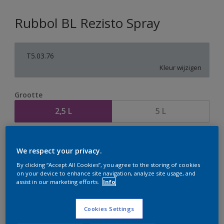
Rubbol BL Rezisto Spray
T5.03.76
Kleur wijzigen
Grootte
2,5 L
5 L
Aantal
Verfcalculator
We respect your privacy.
Bereken
By clicking “Accept All Cookies”, you agree to the storing of cookies
on your device to enhance site navigation, analyze site usage, and
assist in our marketing efforts.
Info
Op dit moment is het niet mogelijk dit product online
te bestellen. Houd de website in de gaten, we werken
Cookies Settings
er hard aan om de voorraad aan te vullen.