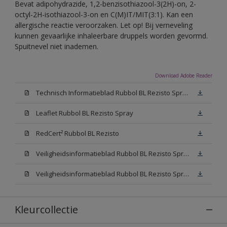
Bevat adipohydrazide, 1,2-benzisothiazool-3(2H)-on, 2-
octyl-2H-isothiazool-3-on en C(M)IT/MIT(3:1). Kan een
allergische reactie veroorzaken. Let op! Bij verneveling
kunnen gevaarlijke inhaleerbare druppels worden gevormd.
Spuitnevel niet inademen.
Download Adobe Reader
Technisch Informatieblad Rubbol BL Rezisto Spray (PDF)
Leaflet Rubbol BL Rezisto Spray
RedCert² Rubbol BL Rezisto
Veiligheidsinformatieblad Rubbol BL Rezisto Spray W05 (MSDS)
Veiligheidsinformatieblad Rubbol BL Rezisto Spray N00 (MSDS)
Kleurcollectie