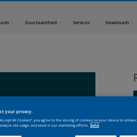
euren
Duurzaamheid
Services
Downloads
ct your privacy.
 “Accept All Cookies”, you agree to the storing of cookies on your device to enhanc
G
analyze site usage, and assist in our marketing efforts.
Info