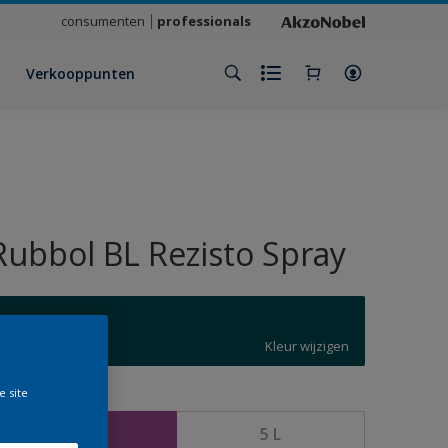
consumenten
professionals
Verkooppunten
Rubbol BL Rezisto Spray
5020
Kleur wijzigen
e site
rootte
2,5 L
5 L