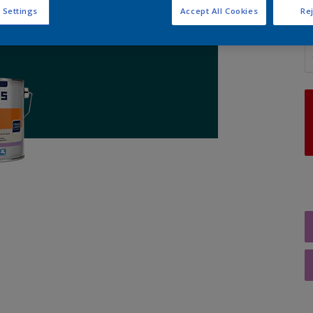
 Settings
Accept All Cookies
Rej
A