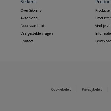
Sikkens
Produc
Over Sikkens
Producten
AkzoNobel
Producten
Duurzaamheid
Vind je v
Veelgestelde vragen
Informati
Contact
Downloa
Cookiebeleid
Privacybeleid