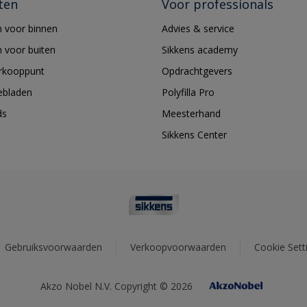
ten
Voor professionals
 voor binnen
Advies & service
 voor buiten
Sikkens academy
erkooppunt
Opdrachtgevers
ebladen
Polyfilla Pro
ds
Meesterhand
Sikkens Center
Gebruiksvoorwaarden
Verkoopvoorwaarden
Cookie Sett
Akzo Nobel N.V. Copyright © 2026