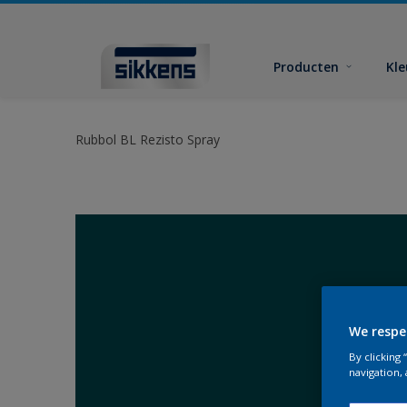
Producten
Kl
Rubbol BL Rezisto Spray
We respe
By clicking
navigation, 