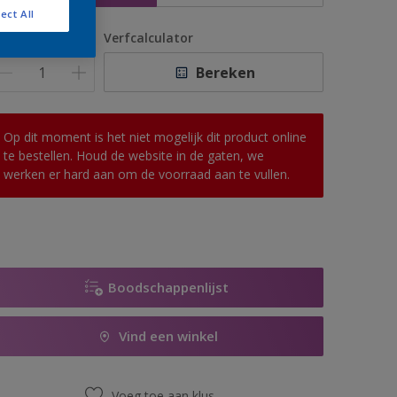
ect All
antal
Verfcalculator
Bereken
Op dit moment is het niet mogelijk dit product online
te bestellen. Houd de website in de gaten, we
werken er hard aan om de voorraad aan te vullen.
Boodschappenlijst
Vind een winkel
Voeg toe aan klus