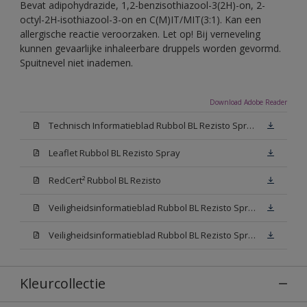
Bevat adipohydrazide, 1,2-benzisothiazool-3(2H)-on, 2-
octyl-2H-isothiazool-3-on en C(M)IT/MIT(3:1). Kan een
allergische reactie veroorzaken. Let op! Bij verneveling
kunnen gevaarlijke inhaleerbare druppels worden gevormd.
Spuitnevel niet inademen.
Download Adobe Reader
Technisch Informatieblad Rubbol BL Rezisto Spray (PDF)
Leaflet Rubbol BL Rezisto Spray
RedCert² Rubbol BL Rezisto
Veiligheidsinformatieblad Rubbol BL Rezisto Spray W05 (MSDS)
Veiligheidsinformatieblad Rubbol BL Rezisto Spray N00 (MSDS)
Kleurcollectie