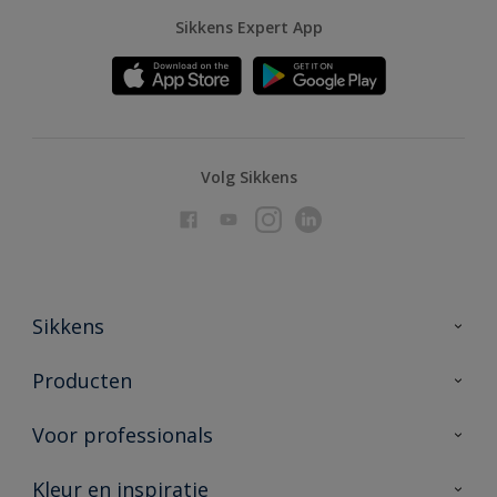
Sikkens Expert App
Volg Sikkens
Sikkens
Over Sikkens
Producten
AkzoNobel
Producten voor binnen
Voor professionals
Duurzaamheid
Producten voor buiten
Veelgestelde vragen
Advies & service
Kleur en inspiratie
Vind je verkooppunt