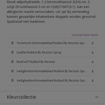
Bevat adipohydrazide, 1,2-benzisothiazool-3(2H)-on, 2-
octyl-2H-isothiazool-3-on en C(M)IT/MIT(3:1). Kan een
allergische reactie veroorzaken. Let op! Bij verneveling
kunnen gevaarlijke inhaleerbare druppels worden gevormd.
Spuitnevel niet inademen.
Download Adobe Reader
Technisch Informatieblad Rubbol BL Rezisto Spray (PDF)
Leaflet Rubbol BL Rezisto Spray
RedCert² Rubbol BL Rezisto
Veiligheidsinformatieblad Rubbol BL Rezisto Spray W05 (MSDS)
Veiligheidsinformatieblad Rubbol BL Rezisto Spray N00 (MSDS)
Kleurcollectie