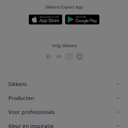
Sikkens Expert App
Volg Sikkens
Sikkens
Over Sikkens
Producten
AkzoNobel
Producten voor binnen
Voor professionals
Duurzaamheid
Producten voor buiten
Veelgestelde vragen
Advies & service
Kleur en inspiratie
Vind je verkooppunt