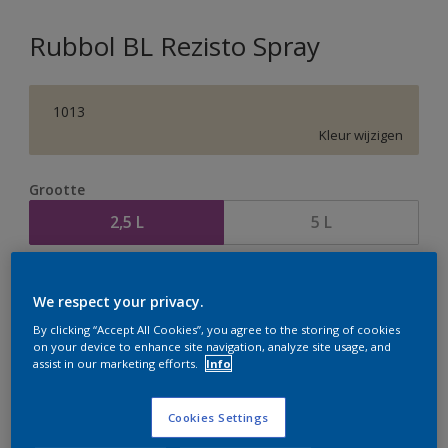
Rubbol BL Rezisto Spray
1013
Kleur wijzigen
Grootte
2,5 L
5 L
Aantal
Verfcalculator
We respect your privacy.
Bereken
By clicking “Accept All Cookies”, you agree to the storing of cookies
on your device to enhance site navigation, analyze site usage, and
assist in our marketing efforts.
Info
Op dit moment is het niet mogelijk dit product online
te bestellen. Houd de website in de gaten, we werken
Cookies Settings
er hard aan om de voorraad aan te vullen.