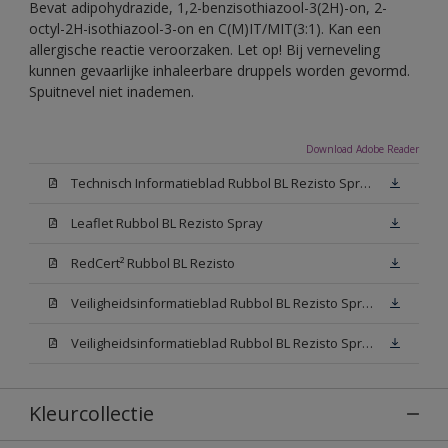
Bevat adipohydrazide, 1,2-benzisothiazool-3(2H)-on, 2-
octyl-2H-isothiazool-3-on en C(M)IT/MIT(3:1). Kan een
allergische reactie veroorzaken. Let op! Bij verneveling
kunnen gevaarlijke inhaleerbare druppels worden gevormd.
Spuitnevel niet inademen.
Download Adobe Reader
Technisch Informatieblad Rubbol BL Rezisto Spray (PDF)
Leaflet Rubbol BL Rezisto Spray
RedCert² Rubbol BL Rezisto
Veiligheidsinformatieblad Rubbol BL Rezisto Spray W05 (MSDS)
Veiligheidsinformatieblad Rubbol BL Rezisto Spray N00 (MSDS)
Kleurcollectie