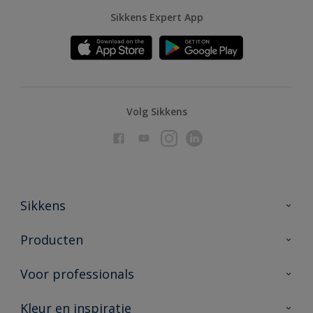
Sikkens Expert App
Volg Sikkens
Sikkens
Over Sikkens
Producten
AkzoNobel
Producten voor binnen
Voor professionals
Duurzaamheid
Producten voor buiten
Veelgestelde vragen
Advies & service
Kleur en inspiratie
Vind je verkooppunt