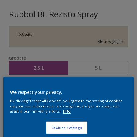
Rubbol BL Rezisto Spray
F6.05.80
Kleur wijzigen
Grootte
2,5 L
5 L
Aantal
Verfcalculator
We respect your privacy.
Bereken
By clicking “Accept All Cookies”, you agree to the storing of cookies
on your device to enhance site navigation, analyze site usage, and
assist in our marketing efforts.
Info
Op dit moment is het niet mogelijk dit product online
te bestellen. Houd de website in de gaten, we werken
Cookies Settings
er hard aan om de voorraad aan te vullen.