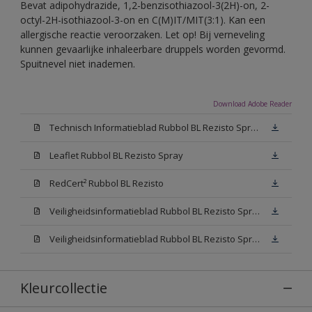
Bevat adipohydrazide, 1,2-benzisothiazool-3(2H)-on, 2-
octyl-2H-isothiazool-3-on en C(M)IT/MIT(3:1). Kan een
allergische reactie veroorzaken. Let op! Bij verneveling
kunnen gevaarlijke inhaleerbare druppels worden gevormd.
Spuitnevel niet inademen.
Download Adobe Reader
Technisch Informatieblad Rubbol BL Rezisto Spray (PDF)
Leaflet Rubbol BL Rezisto Spray
RedCert² Rubbol BL Rezisto
Veiligheidsinformatieblad Rubbol BL Rezisto Spray W05 (MSDS)
Veiligheidsinformatieblad Rubbol BL Rezisto Spray N00 (MSDS)
Kleurcollectie