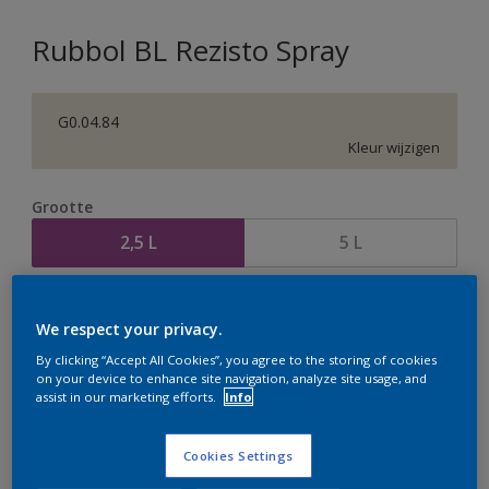
Rubbol BL Rezisto Spray
G0.04.84
Kleur wijzigen
Grootte
2,5 L
5 L
Aantal
Verfcalculator
We respect your privacy.
Bereken
By clicking “Accept All Cookies”, you agree to the storing of cookies
on your device to enhance site navigation, analyze site usage, and
assist in our marketing efforts.
Info
Op dit moment is het niet mogelijk dit product online
te bestellen. Houd de website in de gaten, we werken
Cookies Settings
er hard aan om de voorraad aan te vullen.