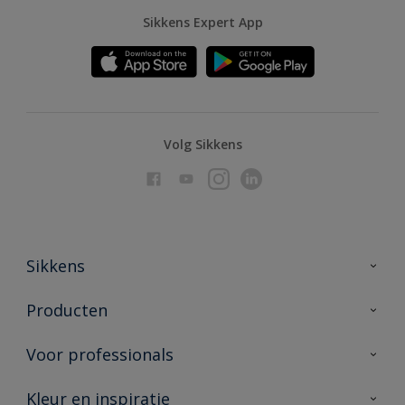
Sikkens Expert App
Volg Sikkens
Sikkens
Over Sikkens
Producten
AkzoNobel
Producten voor binnen
Voor professionals
Duurzaamheid
Producten voor buiten
Veelgestelde vragen
Advies & service
Kleur en inspiratie
Vind je verkooppunt