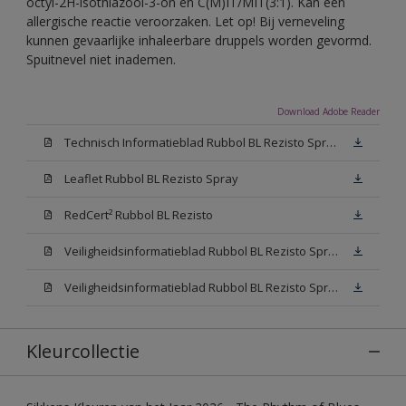
octyl-2H-isothiazool-3-on en C(M)IT/MIT(3:1). Kan een
allergische reactie veroorzaken. Let op! Bij verneveling
kunnen gevaarlijke inhaleerbare druppels worden gevormd.
Spuitnevel niet inademen.
Download Adobe Reader
Technisch Informatieblad Rubbol BL Rezisto Spray (PDF)
Leaflet Rubbol BL Rezisto Spray
RedCert² Rubbol BL Rezisto
Veiligheidsinformatieblad Rubbol BL Rezisto Spray W05 (MSDS)
Veiligheidsinformatieblad Rubbol BL Rezisto Spray N00 (MSDS)
Kleurcollectie