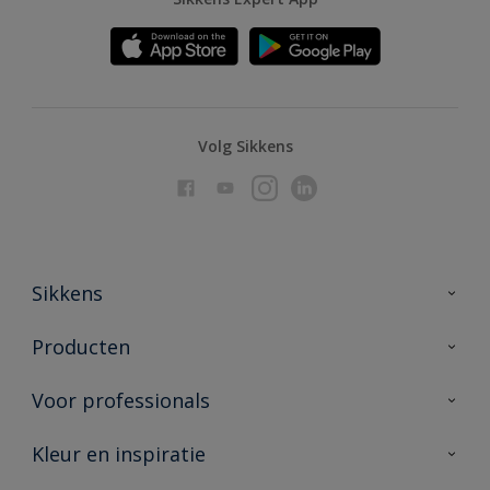
Volg Sikkens
Sikkens
Over Sikkens
Producten
AkzoNobel
Producten voor binnen
Voor professionals
Duurzaamheid
Producten voor buiten
Veelgestelde vragen
Advies & service
Kleur en inspiratie
Vind je verkooppunt
Contact
Sikkens academy