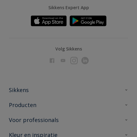
Sikkens Expert App
Volg Sikkens
Sikkens
Over Sikkens
Producten
AkzoNobel
Producten voor binnen
Voor professionals
Duurzaamheid
Producten voor buiten
Veelgestelde vragen
Advies & service
Kleur en inspiratie
Vind je verkooppunt