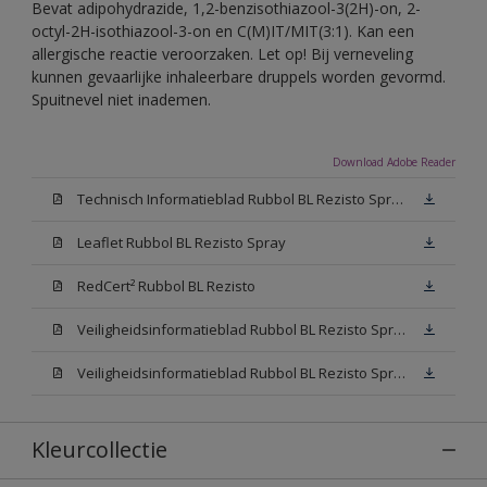
Bevat adipohydrazide, 1,2-benzisothiazool-3(2H)-on, 2-
octyl-2H-isothiazool-3-on en C(M)IT/MIT(3:1). Kan een
allergische reactie veroorzaken. Let op! Bij verneveling
kunnen gevaarlijke inhaleerbare druppels worden gevormd.
Spuitnevel niet inademen.
Download Adobe Reader
Technisch Informatieblad Rubbol BL Rezisto Spray (PDF)
Leaflet Rubbol BL Rezisto Spray
RedCert² Rubbol BL Rezisto
Veiligheidsinformatieblad Rubbol BL Rezisto Spray W05 (MSDS)
Veiligheidsinformatieblad Rubbol BL Rezisto Spray N00 (MSDS)
Kleurcollectie