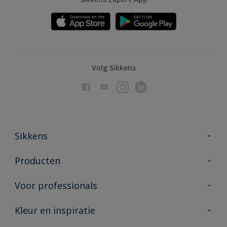
Volg Sikkens
Sikkens
Over Sikkens
Producten
AkzoNobel
Producten voor binnen
Voor professionals
Duurzaamheid
Producten voor buiten
Veelgestelde vragen
Advies & service
Kleur en inspiratie
Vind je verkooppunt
Contact
Sikkens academy