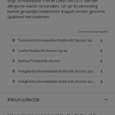
octyl-2H-isothiazool-3-on en C(M)IT/MIT(3:1). Kan een
allergische reactie veroorzaken. Let op! Bij verneveling
kunnen gevaarlijke inhaleerbare druppels worden gevormd.
Spuitnevel niet inademen.
Download Adobe Reader
Technisch Informatieblad Rubbol BL Rezisto Spray (PDF)
Leaflet Rubbol BL Rezisto Spray
RedCert² Rubbol BL Rezisto
Veiligheidsinformatieblad Rubbol BL Rezisto Spray W05 (MSDS)
Veiligheidsinformatieblad Rubbol BL Rezisto Spray N00 (MSDS)
Kleurcollectie