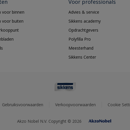
ten
Voor professionals
 voor binnen
Advies & service
 voor buiten
Sikkens academy
erkooppunt
Opdrachtgevers
ebladen
Polyfilla Pro
ds
Meesterhand
Sikkens Center
Gebruiksvoorwaarden
Verkoopvoorwaarden
Cookie Sett
Akzo Nobel N.V. Copyright © 2026