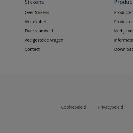
Sikkens
Produc
Over Sikkens
Producten
AkzoNobel
Producten
Duurzaamheid
Vind je v
Veelgestelde vragen
Informati
Contact
Downloa
Cookiebeleid
Privacybeleid