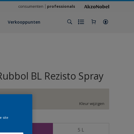
consumenten
professionals
Verkooppunten
Rubbol BL Rezisto Spray
FN.02.81
Kleur wijzigen
e site
rootte
2,5 L
5 L