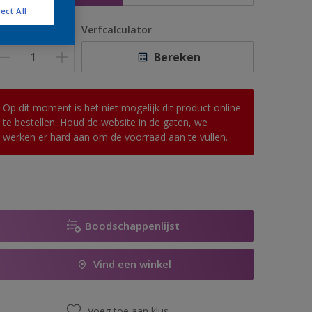
ect All
antal
Verfcalculator
Bereken
Op dit moment is het niet mogelijk dit product online
te bestellen. Houd de website in de gaten, we
werken er hard aan om de voorraad aan te vullen.
Boodschappenlijst
Vind een winkel
Voeg toe aan klus