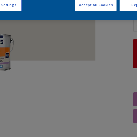
 Settings
Accept All Cookies
Rej
A