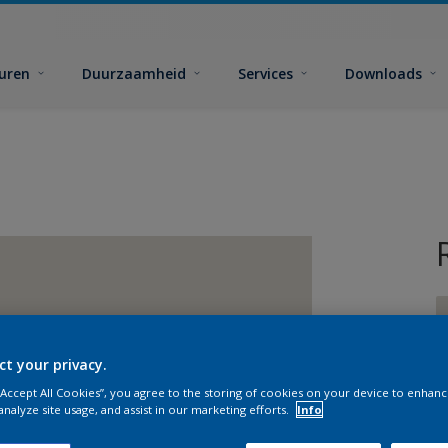
euren
Duurzaamheid
Services
Downloads
ct your privacy.
 “Accept All Cookies”, you agree to the storing of cookies on your device to enhanc
G
analyze site usage, and assist in our marketing efforts.
Info