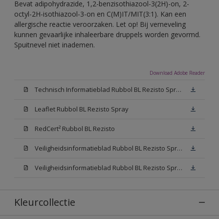
Bevat adipohydrazide, 1,2-benzisothiazool-3(2H)-on, 2-
octyl-2H-isothiazool-3-on en C(M)IT/MIT(3:1). Kan een
allergische reactie veroorzaken. Let op! Bij verneveling
kunnen gevaarlijke inhaleerbare druppels worden gevormd.
Spuitnevel niet inademen.
Download Adobe Reader
Technisch Informatieblad Rubbol BL Rezisto Spray (PDF)
Leaflet Rubbol BL Rezisto Spray
RedCert² Rubbol BL Rezisto
Veiligheidsinformatieblad Rubbol BL Rezisto Spray W05 (MSDS)
Veiligheidsinformatieblad Rubbol BL Rezisto Spray N00 (MSDS)
Kleurcollectie