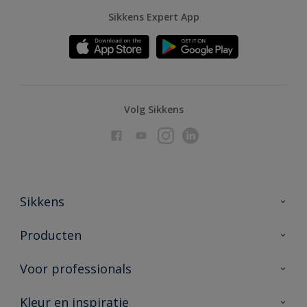
Sikkens Expert App
Volg Sikkens
Sikkens
Over Sikkens
Producten
AkzoNobel
Producten voor binnen
Voor professionals
Duurzaamheid
Producten voor buiten
Veelgestelde vragen
Advies & service
Kleur en inspiratie
Vind je verkooppunt