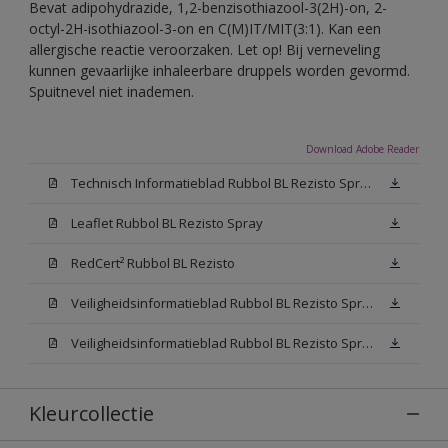
Bevat adipohydrazide, 1,2-benzisothiazool-3(2H)-on, 2-
octyl-2H-isothiazool-3-on en C(M)IT/MIT(3:1). Kan een
allergische reactie veroorzaken. Let op! Bij verneveling
kunnen gevaarlijke inhaleerbare druppels worden gevormd.
Spuitnevel niet inademen.
Download Adobe Reader
Technisch Informatieblad Rubbol BL Rezisto Spray (PDF)
Leaflet Rubbol BL Rezisto Spray
RedCert² Rubbol BL Rezisto
Veiligheidsinformatieblad Rubbol BL Rezisto Spray W05 (MSDS)
Veiligheidsinformatieblad Rubbol BL Rezisto Spray N00 (MSDS)
Kleurcollectie