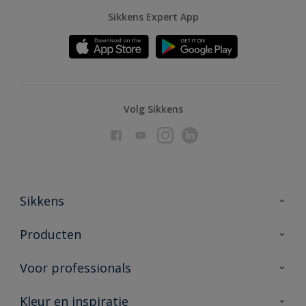
Sikkens Expert App
Volg Sikkens
Sikkens
Over Sikkens
Producten
AkzoNobel
Producten voor binnen
Voor professionals
Duurzaamheid
Producten voor buiten
Veelgestelde vragen
Advies & service
Kleur en inspiratie
Vind je verkooppunt