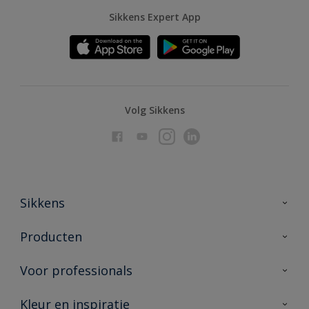
Sikkens Expert App
Volg Sikkens
Sikkens
Over Sikkens
Producten
AkzoNobel
Producten voor binnen
Voor professionals
Duurzaamheid
Producten voor buiten
Veelgestelde vragen
Advies & service
Kleur en inspiratie
Vind je verkooppunt