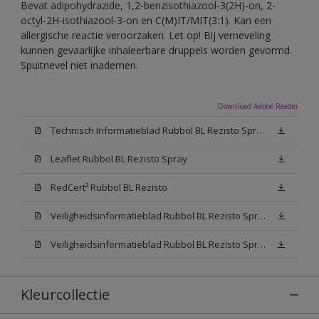
Bevat adipohydrazide, 1,2-benzisothiazool-3(2H)-on, 2-
octyl-2H-isothiazool-3-on en C(M)IT/MIT(3:1). Kan een
allergische reactie veroorzaken. Let op! Bij verneveling
kunnen gevaarlijke inhaleerbare druppels worden gevormd.
Spuitnevel niet inademen.
Download Adobe Reader
Technisch Informatieblad Rubbol BL Rezisto Spray (PDF)
Leaflet Rubbol BL Rezisto Spray
RedCert² Rubbol BL Rezisto
Veiligheidsinformatieblad Rubbol BL Rezisto Spray W05 (MSDS)
Veiligheidsinformatieblad Rubbol BL Rezisto Spray N00 (MSDS)
Kleurcollectie