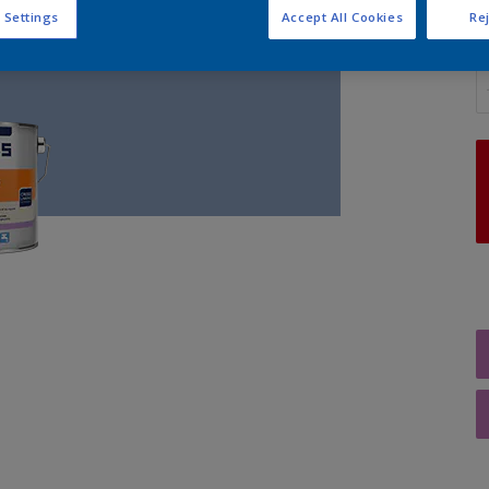
 Settings
Accept All Cookies
Rej
A