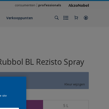
consumenten
professionals
Verkooppunten
Rubbol BL Rezisto Spray
T9.17.61
Kleur wijzigen
e site
rootte
2,5 L
5 L