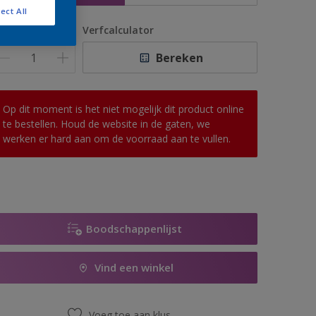
ect All
antal
Verfcalculator
Bereken
Op dit moment is het niet mogelijk dit product online
te bestellen. Houd de website in de gaten, we
werken er hard aan om de voorraad aan te vullen.
Boodschappenlijst
Vind een winkel
Voeg toe aan klus