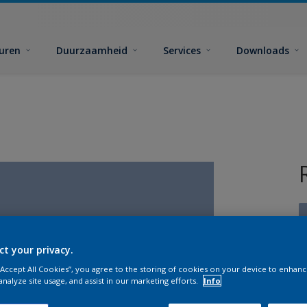
euren
Duurzaamheid
Services
Downloads
ct your privacy.
 “Accept All Cookies”, you agree to the storing of cookies on your device to enhanc
G
analyze site usage, and assist in our marketing efforts.
Info