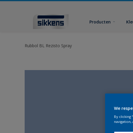
Producten
Kl
Rubbol BL Rezisto Spray
We respe
By clicking
navigation, 