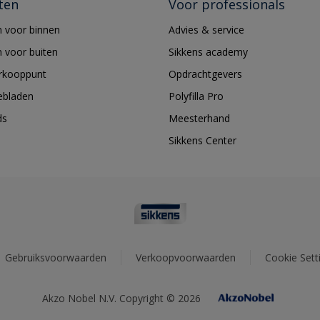
ten
Voor professionals
 voor binnen
Advies & service
 voor buiten
Sikkens academy
erkooppunt
Opdrachtgevers
ebladen
Polyfilla Pro
ds
Meesterhand
Sikkens Center
Gebruiksvoorwaarden
Verkoopvoorwaarden
Cookie Sett
Akzo Nobel N.V. Copyright © 2026