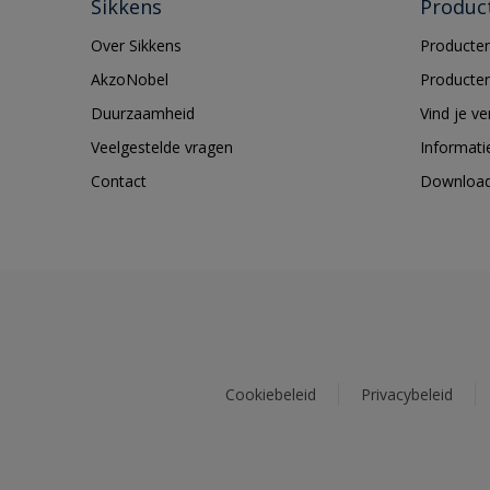
Sikkens
Produc
Over Sikkens
Producten
AkzoNobel
Producten
Duurzaamheid
Vind je v
Veelgestelde vragen
Informati
Contact
Downloa
Cookiebeleid
Privacybeleid