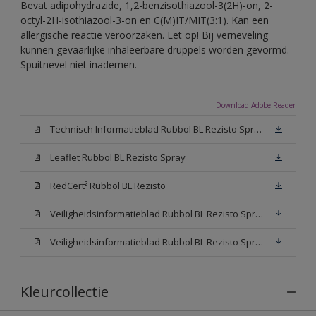
Bevat adipohydrazide, 1,2-benzisothiazool-3(2H)-on, 2-
octyl-2H-isothiazool-3-on en C(M)IT/MIT(3:1). Kan een
allergische reactie veroorzaken. Let op! Bij verneveling
kunnen gevaarlijke inhaleerbare druppels worden gevormd.
Spuitnevel niet inademen.
Download Adobe Reader
Technisch Informatieblad Rubbol BL Rezisto Spray (PDF)
Leaflet Rubbol BL Rezisto Spray
RedCert² Rubbol BL Rezisto
Veiligheidsinformatieblad Rubbol BL Rezisto Spray W05 (MSDS)
Veiligheidsinformatieblad Rubbol BL Rezisto Spray N00 (MSDS)
Kleurcollectie