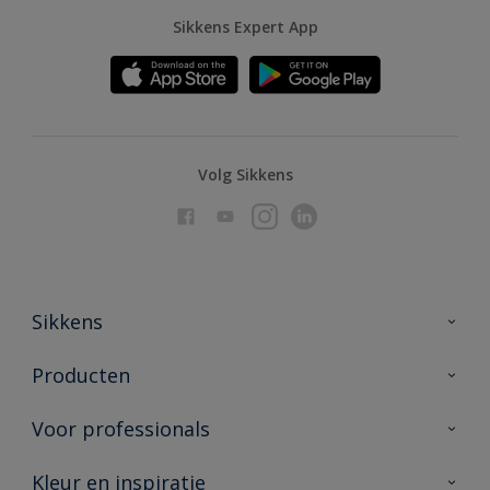
Sikkens Expert App
Volg Sikkens
Sikkens
Over Sikkens
Producten
AkzoNobel
Producten voor binnen
Voor professionals
Duurzaamheid
Producten voor buiten
Veelgestelde vragen
Advies & service
Kleur en inspiratie
Vind je verkooppunt