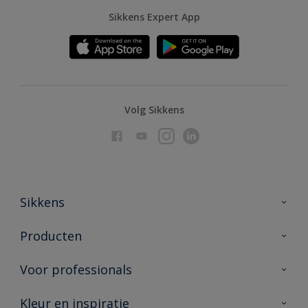
Sikkens Expert App
Volg Sikkens
Sikkens
Over Sikkens
Producten
AkzoNobel
Producten voor binnen
Voor professionals
Duurzaamheid
Producten voor buiten
Veelgestelde vragen
Advies & service
Kleur en inspiratie
Vind je verkooppunt