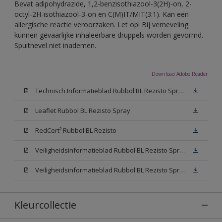
Bevat adipohydrazide, 1,2-benzisothiazool-3(2H)-on, 2-
octyl-2H-isothiazool-3-on en C(M)IT/MIT(3:1). Kan een
allergische reactie veroorzaken. Let op! Bij verneveling
kunnen gevaarlijke inhaleerbare druppels worden gevormd.
Spuitnevel niet inademen.
Download Adobe Reader
Technisch Informatieblad Rubbol BL Rezisto Spray (PDF)
Leaflet Rubbol BL Rezisto Spray
RedCert² Rubbol BL Rezisto
Veiligheidsinformatieblad Rubbol BL Rezisto Spray W05 (MSDS)
Veiligheidsinformatieblad Rubbol BL Rezisto Spray N00 (MSDS)
Kleurcollectie