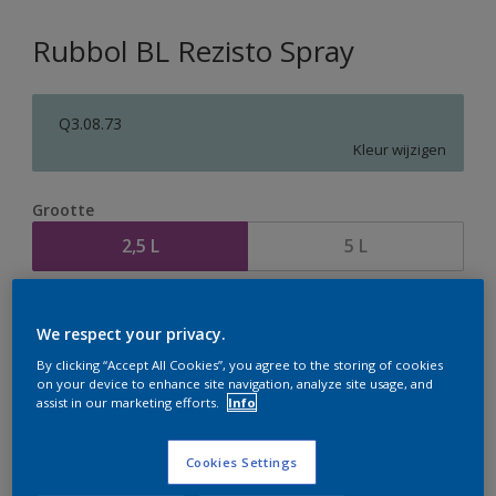
Rubbol BL Rezisto Spray
Q3.08.73
Kleur wijzigen
Grootte
2,5 L
5 L
Aantal
Verfcalculator
We respect your privacy.
Bereken
By clicking “Accept All Cookies”, you agree to the storing of cookies
on your device to enhance site navigation, analyze site usage, and
assist in our marketing efforts.
Info
Op dit moment is het niet mogelijk dit product online
te bestellen. Houd de website in de gaten, we werken
Cookies Settings
er hard aan om de voorraad aan te vullen.