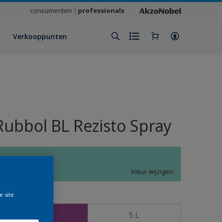
consumenten
professionals
Verkooppunten
Rubbol BL Rezisto Spray
N5.20.74
Kleur wijzigen
e site
rootte
2,5 L
5 L