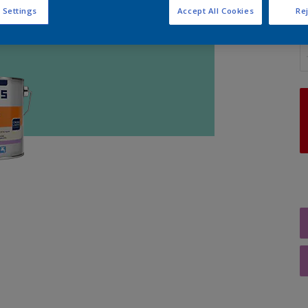
 Settings
Accept All Cookies
Rej
A