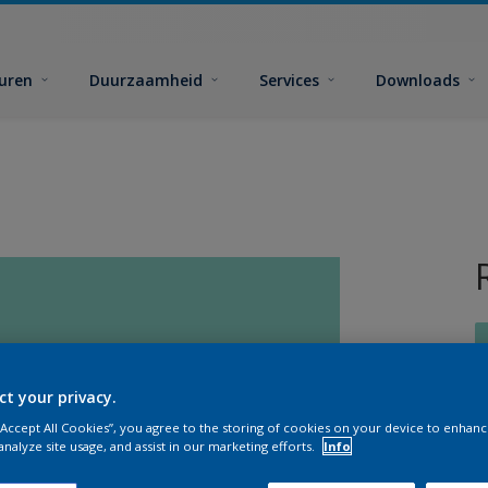
euren
Duurzaamheid
Services
Downloads
ct your privacy.
 “Accept All Cookies”, you agree to the storing of cookies on your device to enhanc
G
analyze site usage, and assist in our marketing efforts.
Info