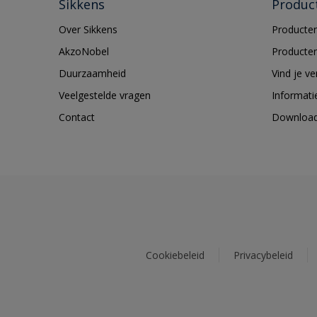
Sikkens
Produc
Over Sikkens
Producten
AkzoNobel
Producten
Duurzaamheid
Vind je v
Veelgestelde vragen
Informati
Contact
Downloa
Cookiebeleid
Privacybeleid