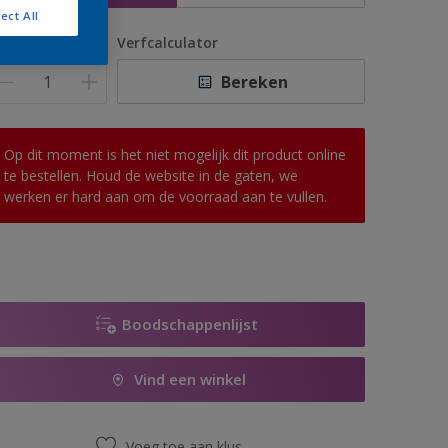
ect All
antal
Verfcalculator
Bereken
Op dit moment is het niet mogelijk dit product online
te bestellen. Houd de website in de gaten, we
werken er hard aan om de voorraad aan te vullen.
Boodschappenlijst
Vind een winkel
Voeg toe aan klus