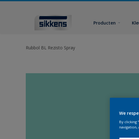
Producten
Kl
Rubbol BL Rezisto Spray
We respe
By clicking
navigation, 