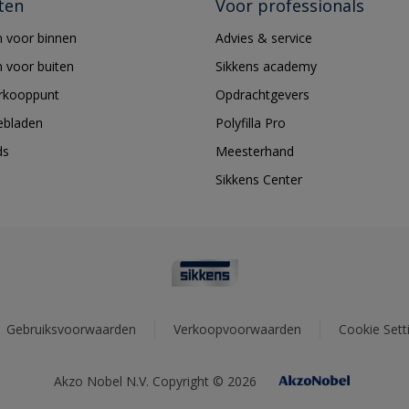
ten
Voor professionals
 voor binnen
Advies & service
 voor buiten
Sikkens academy
erkooppunt
Opdrachtgevers
ebladen
Polyfilla Pro
ds
Meesterhand
Sikkens Center
Gebruiksvoorwaarden
Verkoopvoorwaarden
Cookie Sett
Akzo Nobel N.V. Copyright © 2026