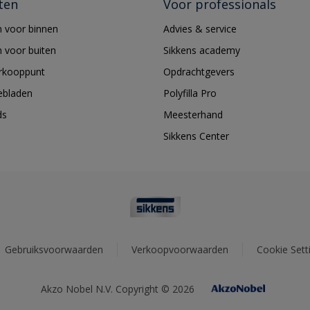
ten
Voor professionals
 voor binnen
Advies & service
 voor buiten
Sikkens academy
erkooppunt
Opdrachtgevers
ebladen
Polyfilla Pro
ds
Meesterhand
Sikkens Center
Gebruiksvoorwaarden
Verkoopvoorwaarden
Cookie Sett
Akzo Nobel N.V. Copyright © 2026