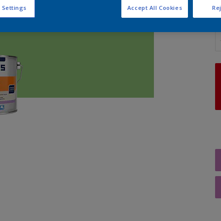
 Settings
Accept All Cookies
Rej
A