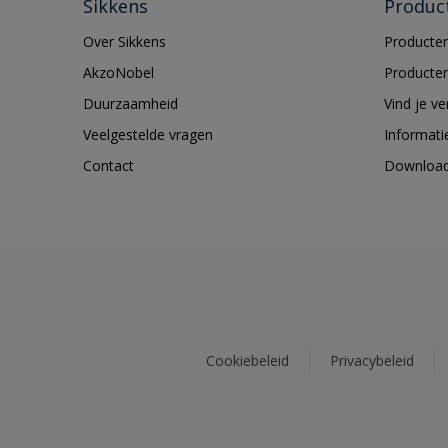
Sikkens
Produc
Over Sikkens
Producten
AkzoNobel
Producten
Duurzaamheid
Vind je v
Veelgestelde vragen
Informati
Contact
Downloa
Cookiebeleid
Privacybeleid