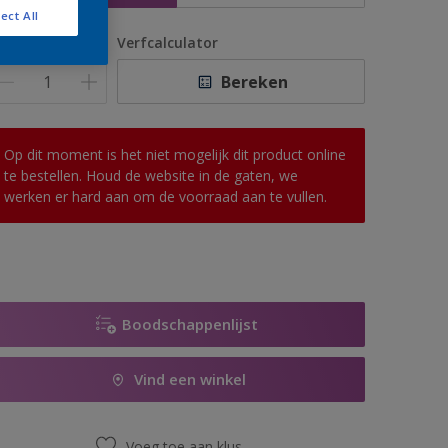
ect All
antal
Verfcalculator
Bereken
Op dit moment is het niet mogelijk dit product online
te bestellen. Houd de website in de gaten, we
werken er hard aan om de voorraad aan te vullen.
Boodschappenlijst
Vind een winkel
Voeg toe aan klus