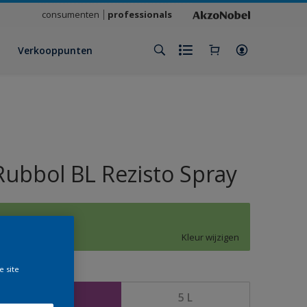
consumenten
professionals
Verkooppunten
Rubbol BL Rezisto Spray
J9.34.69
Kleur wijzigen
e site
rootte
2,5 L
5 L