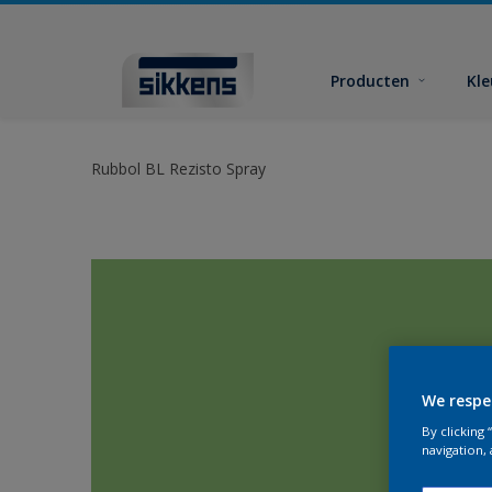
Producten
Kl
Rubbol BL Rezisto Spray
We respe
By clicking
navigation, 