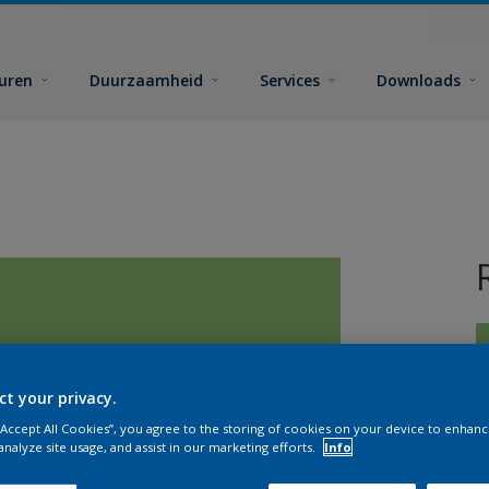
euren
Duurzaamheid
Services
Downloads
ct your privacy.
 “Accept All Cookies”, you agree to the storing of cookies on your device to enhanc
G
analyze site usage, and assist in our marketing efforts.
Info