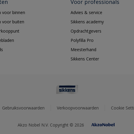
ten
Voor professionals
 voor binnen
Advies & service
 voor buiten
Sikkens academy
erkooppunt
Opdrachtgevers
ebladen
Polyfilla Pro
ds
Meesterhand
Sikkens Center
Gebruiksvoorwaarden
Verkoopvoorwaarden
Cookie Sett
Akzo Nobel N.V. Copyright © 2026