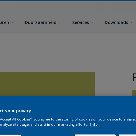
euren
Duurzaamheid
Services
Downloads
ct your privacy.
 “Accept All Cookies”, you agree to the storing of cookies on your device to enhanc
G
analyze site usage, and assist in our marketing efforts.
Info