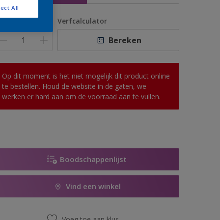
ect All
antal
Verfcalculator
Bereken
Op dit moment is het niet mogelijk dit product online
te bestellen. Houd de website in de gaten, we
werken er hard aan om de voorraad aan te vullen.
Boodschappenlijst
Vind een winkel
Voeg toe aan klus