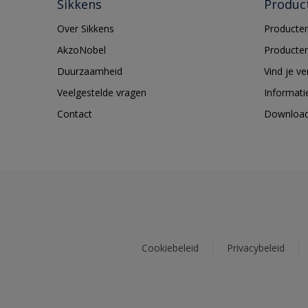
Sikkens
Produc
Over Sikkens
Producten
AkzoNobel
Producten
Duurzaamheid
Vind je v
Veelgestelde vragen
Informati
Contact
Downloa
Cookiebeleid
Privacybeleid