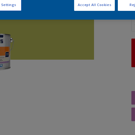
 Settings
Accept All Cookies
Rej
A