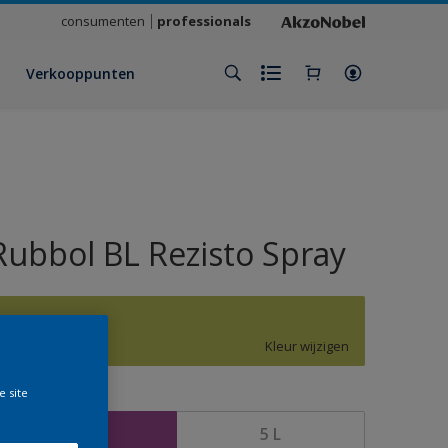
consumenten
professionals
Verkooppunten
Rubbol BL Rezisto Spray
H1.42.68
Kleur wijzigen
e site
rootte
2,5 L
5 L