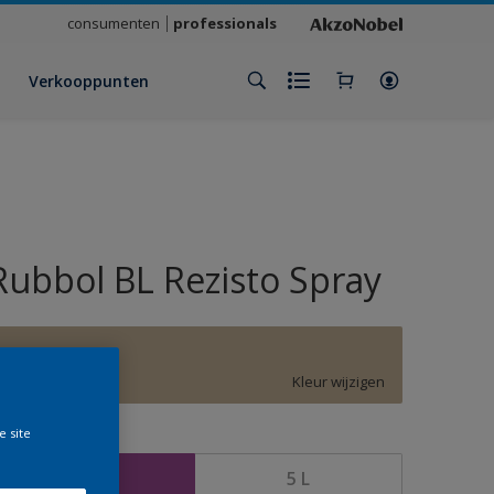
consumenten
professionals
Verkooppunten
Rubbol BL Rezisto Spray
F3.12.67
Kleur wijzigen
e site
rootte
2,5 L
5 L