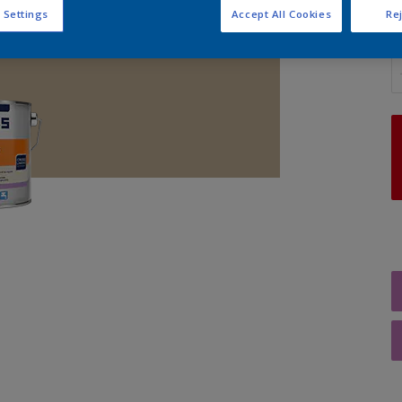
 Settings
Accept All Cookies
Rej
A