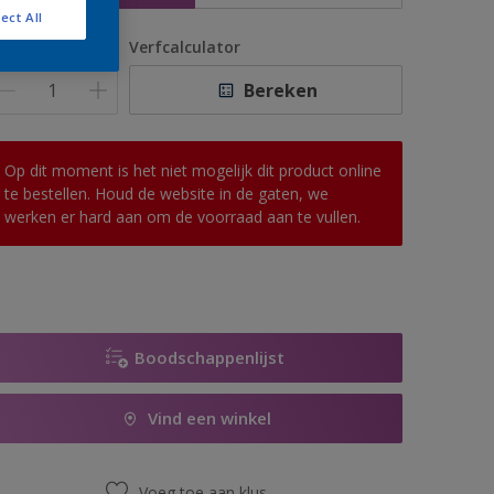
ect All
antal
Verfcalculator
Bereken
Op dit moment is het niet mogelijk dit product online
te bestellen. Houd de website in de gaten, we
werken er hard aan om de voorraad aan te vullen.
Boodschappenlijst
Vind een winkel
Voeg toe aan klus