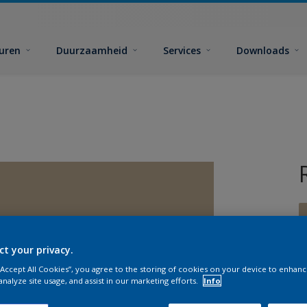
euren
Duurzaamheid
Services
Downloads
ct your privacy.
 “Accept All Cookies”, you agree to the storing of cookies on your device to enhanc
G
analyze site usage, and assist in our marketing efforts.
Info