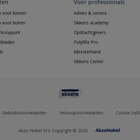
ten
Voor professionals
 voor binnen
Advies & service
 voor buiten
Sikkens academy
erkooppunt
Opdrachtgevers
ebladen
Polyfilla Pro
ds
Meesterhand
Sikkens Center
Gebruiksvoorwaarden
Verkoopvoorwaarden
Cookie Sett
Akzo Nobel N.V. Copyright © 2026