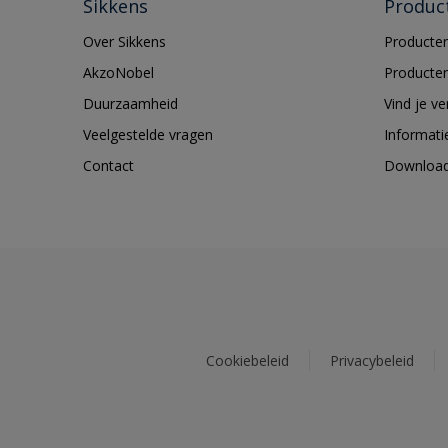
Sikkens
Produc
Over Sikkens
Producten
AkzoNobel
Producten
Duurzaamheid
Vind je v
Veelgestelde vragen
Informati
Contact
Downloa
Cookiebeleid
Privacybeleid