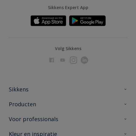
Sikkens Expert App
Volg Sikkens
Sikkens
Over Sikkens
Producten
AkzoNobel
Producten voor binnen
Voor professionals
Duurzaamheid
Producten voor buiten
Veelgestelde vragen
Advies & service
Kleur en inspiratie
Vind je verkooppunt