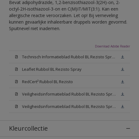
Bevat adipohydrazide, 1,2-benzisothiazool-3(2H)-on, 2-
octyl-2H-isothiazool-3-on en C(M)IT/MIT(3:1). Kan een
allergische reactie veroorzaken. Let op! Bij verneveling
kunnen gevaarlijke inhaleerbare druppels worden gevormd.
Spuitnevel niet inademen.
Download Adobe Reader
Technisch Informatieblad Rubbol BL Rezisto Spray (PDF)
Leaflet Rubbol BL Rezisto Spray
RedCert² Rubbol BL Rezisto
Veiligheidsinformatieblad Rubbol BL Rezisto Spray W05 (MSDS)
Veiligheidsinformatieblad Rubbol BL Rezisto Spray N00 (MSDS)
Kleurcollectie