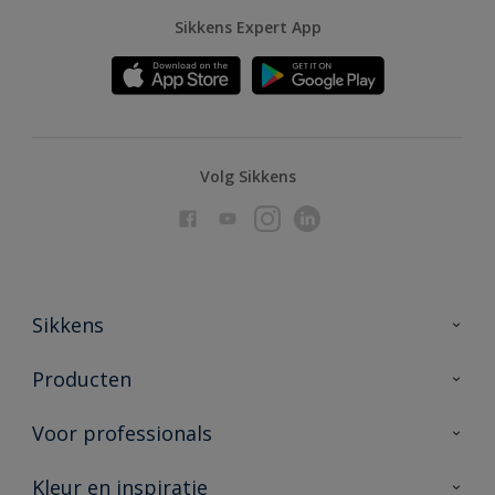
Sikkens Expert App
Volg Sikkens
Sikkens
Over Sikkens
Producten
AkzoNobel
Producten voor binnen
Voor professionals
Duurzaamheid
Producten voor buiten
Veelgestelde vragen
Advies & service
Kleur en inspiratie
Vind je verkooppunt