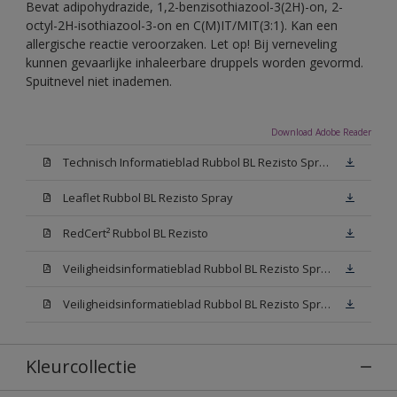
Bevat adipohydrazide, 1,2-benzisothiazool-3(2H)-on, 2-
octyl-2H-isothiazool-3-on en C(M)IT/MIT(3:1). Kan een
allergische reactie veroorzaken. Let op! Bij verneveling
kunnen gevaarlijke inhaleerbare druppels worden gevormd.
Spuitnevel niet inademen.
Download Adobe Reader
Technisch Informatieblad Rubbol BL Rezisto Spray (PDF)
Leaflet Rubbol BL Rezisto Spray
RedCert² Rubbol BL Rezisto
Veiligheidsinformatieblad Rubbol BL Rezisto Spray W05 (MSDS)
Veiligheidsinformatieblad Rubbol BL Rezisto Spray N00 (MSDS)
Kleurcollectie