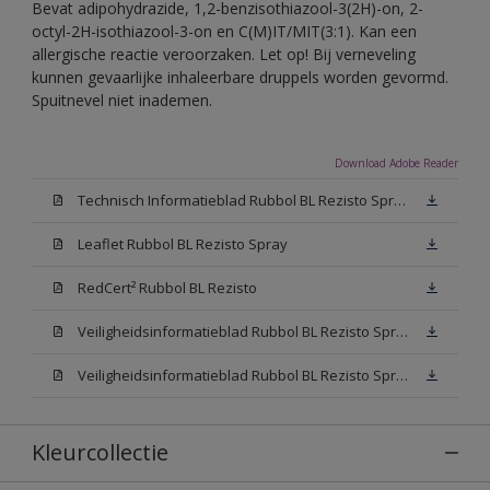
Bevat adipohydrazide, 1,2-benzisothiazool-3(2H)-on, 2-
octyl-2H-isothiazool-3-on en C(M)IT/MIT(3:1). Kan een
allergische reactie veroorzaken. Let op! Bij verneveling
kunnen gevaarlijke inhaleerbare druppels worden gevormd.
Spuitnevel niet inademen.
Download Adobe Reader
Technisch Informatieblad Rubbol BL Rezisto Spray (PDF)
Leaflet Rubbol BL Rezisto Spray
RedCert² Rubbol BL Rezisto
Veiligheidsinformatieblad Rubbol BL Rezisto Spray W05 (MSDS)
Veiligheidsinformatieblad Rubbol BL Rezisto Spray N00 (MSDS)
Kleurcollectie