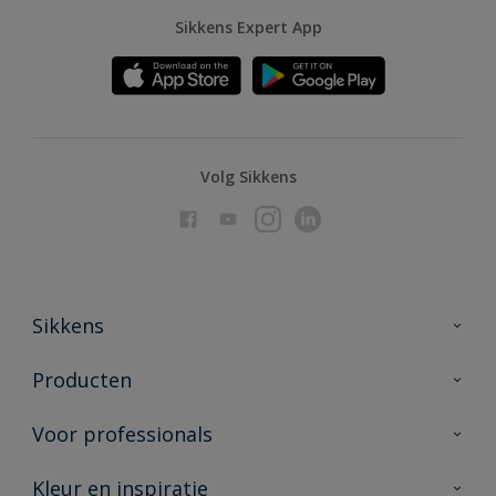
Sikkens Expert App
Volg Sikkens
Sikkens
Over Sikkens
Producten
AkzoNobel
Producten voor binnen
Voor professionals
Duurzaamheid
Producten voor buiten
Veelgestelde vragen
Advies & service
Kleur en inspiratie
Vind je verkooppunt