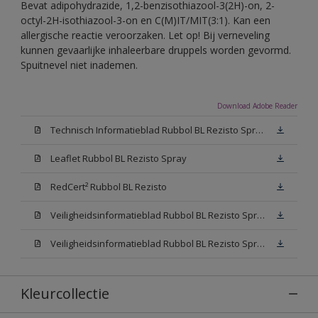
Bevat adipohydrazide, 1,2-benzisothiazool-3(2H)-on, 2-
octyl-2H-isothiazool-3-on en C(M)IT/MIT(3:1). Kan een
allergische reactie veroorzaken. Let op! Bij verneveling
kunnen gevaarlijke inhaleerbare druppels worden gevormd.
Spuitnevel niet inademen.
Download Adobe Reader
Technisch Informatieblad Rubbol BL Rezisto Spray (PDF)
Leaflet Rubbol BL Rezisto Spray
RedCert² Rubbol BL Rezisto
Veiligheidsinformatieblad Rubbol BL Rezisto Spray W05 (MSDS)
Veiligheidsinformatieblad Rubbol BL Rezisto Spray N00 (MSDS)
Kleurcollectie