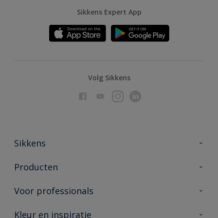
Sikkens Expert App
Volg Sikkens
Sikkens
Over Sikkens
Producten
AkzoNobel
Producten voor binnen
Voor professionals
Duurzaamheid
Producten voor buiten
Veelgestelde vragen
Advies & service
Kleur en inspiratie
Vind je verkooppunt