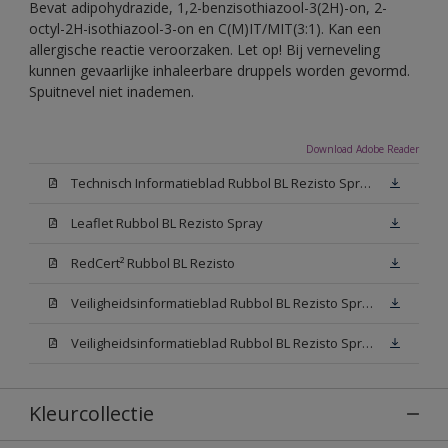
Bevat adipohydrazide, 1,2-benzisothiazool-3(2H)-on, 2-
octyl-2H-isothiazool-3-on en C(M)IT/MIT(3:1). Kan een
allergische reactie veroorzaken. Let op! Bij verneveling
kunnen gevaarlijke inhaleerbare druppels worden gevormd.
Spuitnevel niet inademen.
Download Adobe Reader
Technisch Informatieblad Rubbol BL Rezisto Spray (PDF)
Leaflet Rubbol BL Rezisto Spray
RedCert² Rubbol BL Rezisto
Veiligheidsinformatieblad Rubbol BL Rezisto Spray W05 (MSDS)
Veiligheidsinformatieblad Rubbol BL Rezisto Spray N00 (MSDS)
Kleurcollectie