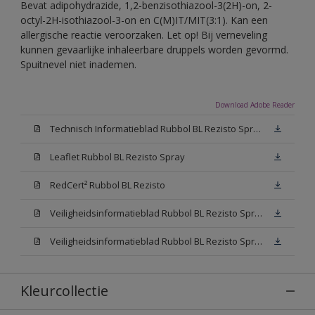
Bevat adipohydrazide, 1,2-benzisothiazool-3(2H)-on, 2-
octyl-2H-isothiazool-3-on en C(M)IT/MIT(3:1). Kan een
allergische reactie veroorzaken. Let op! Bij verneveling
kunnen gevaarlijke inhaleerbare druppels worden gevormd.
Spuitnevel niet inademen.
Download Adobe Reader
Technisch Informatieblad Rubbol BL Rezisto Spray (PDF)
Leaflet Rubbol BL Rezisto Spray
RedCert² Rubbol BL Rezisto
Veiligheidsinformatieblad Rubbol BL Rezisto Spray W05 (MSDS)
Veiligheidsinformatieblad Rubbol BL Rezisto Spray N00 (MSDS)
Kleurcollectie