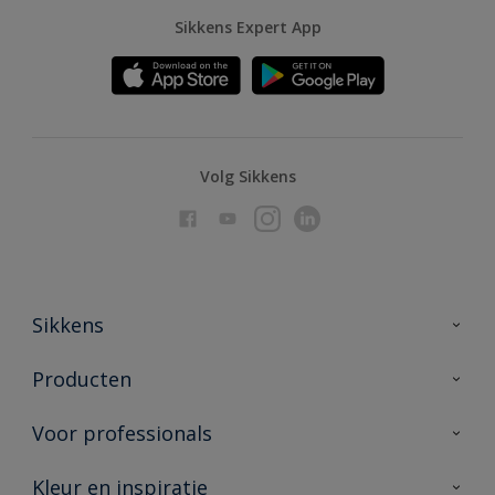
Sikkens Expert App
Volg Sikkens
Sikkens
Over Sikkens
Producten
AkzoNobel
Producten voor binnen
Voor professionals
Duurzaamheid
Producten voor buiten
Veelgestelde vragen
Advies & service
Kleur en inspiratie
Vind je verkooppunt