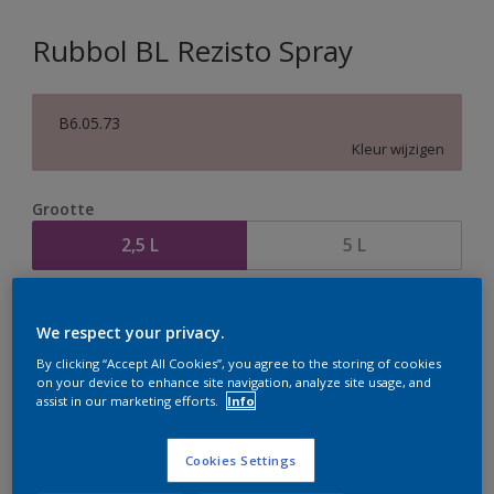
Rubbol BL Rezisto Spray
B6.05.73
Kleur wijzigen
Grootte
2,5 L
5 L
Aantal
Verfcalculator
We respect your privacy.
Bereken
By clicking “Accept All Cookies”, you agree to the storing of cookies
on your device to enhance site navigation, analyze site usage, and
assist in our marketing efforts.
Info
Op dit moment is het niet mogelijk dit product online
te bestellen. Houd de website in de gaten, we werken
Cookies Settings
er hard aan om de voorraad aan te vullen.